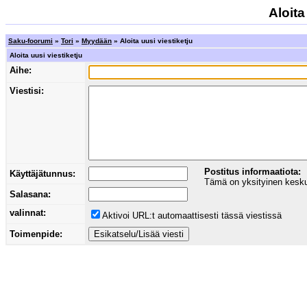
Aloita
Saku-foorumi
»
Tori
»
Myydään
» Aloita uusi viestiketju
Aloita uusi viestiketju
Aihe:
Viestisi:
Postitus informaatiota:
Käyttäjätunnus:
Tämä on yksityinen keskust
Salasana:
valinnat:
Aktivoi URL:t automaattisesti tässä viestissä
Toimenpide: