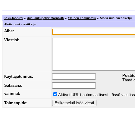
Saku-foorumi
»
Uusi sukupolvi: MorphOS
»
Yleinen keskustelu
» Aloita uusi viestiketju
Aloita uusi viestiketju
Aihe:
Viestisi:
Postit
Käyttäjätunnus:
Tämä on
Salasana:
valinnat:
Aktivoi URL:t automaattisesti tässä viestis
Toimenpide: