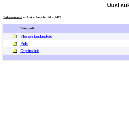
Uusi su
Saku-foorumi
» Uusi sukupolvi: MorphOS
Viestipolku
Yleinen keskustelu
Pelit
Ohjelmointi