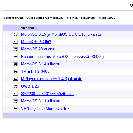
V
Saku-foorumi
»
Uusi sukupolvi: MorphOS
»
Yleinen keskustelu
» Viestit 2020
Viestipolku
MorphOS 3.15 ja MorphOS SDK 3.16 julkaistu
MorphOS PC:llä?
MorphOS 20 vuotta
Koneen tunnistus MorphOS-lisenssissä (X5000)
MorphOS 3.14 julkaistu
TP-link TG-3468
MPlayer + mencoder 1.4.0 julkaistu
OWB 1.26
320*200 tai 320*256 näyttötilat
MorphOS 3.13 julkaistu
VPN-ohjelmia MorphOS:lle?