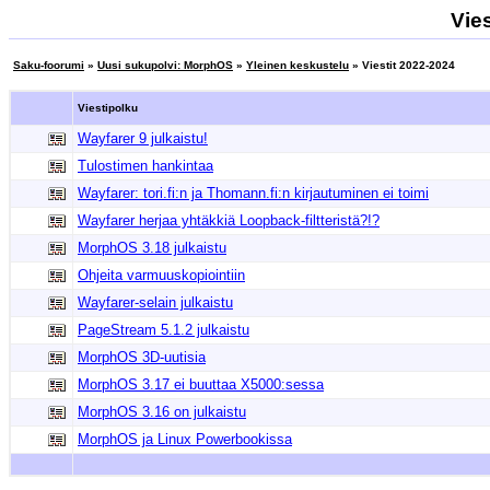
Vie
Saku-foorumi
»
Uusi sukupolvi: MorphOS
»
Yleinen keskustelu
» Viestit 2022-2024
Viestipolku
Wayfarer 9 julkaistu!
Tulostimen hankintaa
Wayfarer: tori.fi:n ja Thomann.fi:n kirjautuminen ei toimi
Wayfarer herjaa yhtäkkiä Loopback-filtteristä?!?
MorphOS 3.18 julkaistu
Ohjeita varmuuskopiointiin
Wayfarer-selain julkaistu
PageStream 5.1.2 julkaistu
MorphOS 3D-uutisia
MorphOS 3.17 ei buuttaa X5000:sessa
MorphOS 3.16 on julkaistu
MorphOS ja Linux Powerbookissa