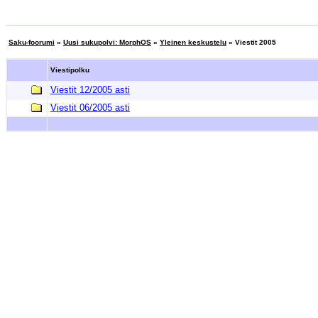
Saku-foorumi
»
Uusi sukupolvi: MorphOS
»
Yleinen keskustelu
» Viestit 2005
Viestipolku
Viestit 12/2005 asti
Viestit 06/2005 asti