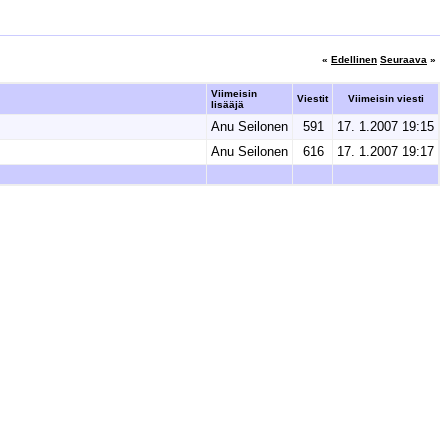
«
Edellinen
Seuraava
»
Viimeisin
Viestit
Viimeisin viesti
lisääjä
Anu Seilonen
591
17. 1.2007 19:15
Anu Seilonen
616
17. 1.2007 19:17