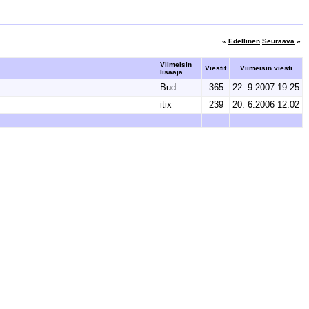
«
Edellinen
Seuraava
»
Viimeisin
Viestit
Viimeisin viesti
lisääjä
Bud
365
22. 9.2007 19:25
itix
239
20. 6.2006 12:02