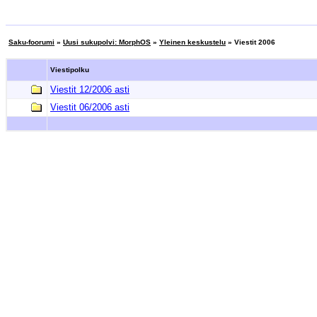
Saku-foorumi
»
Uusi sukupolvi: MorphOS
»
Yleinen keskustelu
» Viestit 2006
Viestipolku
Viestit 12/2006 asti
Viestit 06/2006 asti