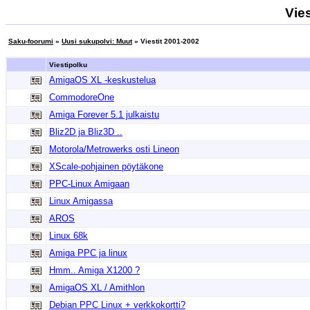
Vie
Saku-foorumi
»
Uusi sukupolvi: Muut
» Viestit 2001-2002
Viestipolku
AmigaOS XL -keskustelua
CommodoreOne
Amiga Forever 5.1 julkaistu
Bliz2D ja Bliz3D ..
Motorola/Metrowerks osti Lineon
XScale-pohjainen pöytäkone
PPC-Linux Amigaan
Linux Amigassa
AROS
Linux 68k
Amiga PPC ja linux
Hmm.. Amiga X1200 ?
AmigaOS XL / Amithlon
Debian PPC Linux + verkkokortti?