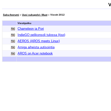
V
Saku-foorumi
»
Uusi sukupolvi: Muut
» Viestit 2012
Viestipolku
Chameleon ja Pori
IndieGO pelikonsoli tulossa (tjsp)
AEROS (AROS meets Linux)
Amiga aiheista uutisointia
AROS on Acer notebook