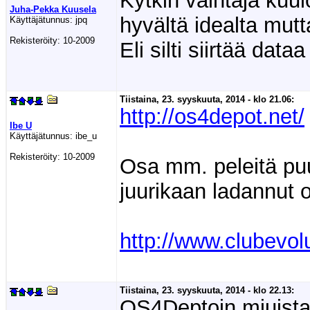
Kytkin vaihtaja kuu
Juha-Pekka Kuusela
hyvältä idealta mutt
Käyttäjätunnus:
jpq
Rekisteröity:
10-2009
Eli silti siirtää dataa
Tiistaina, 23. syyskuuta, 2014 - klo 21.06:
http://os4depot.net/
Ibe U
Käyttäjätunnus:
ibe_u
Rekisteröity:
10-2009
Osa mm. peleitä puu
juurikaan ladannut 
http://www.clubevo
Tiistaina, 23. syyskuuta, 2014 - klo 22.13:
OS4Deptoin miuistan