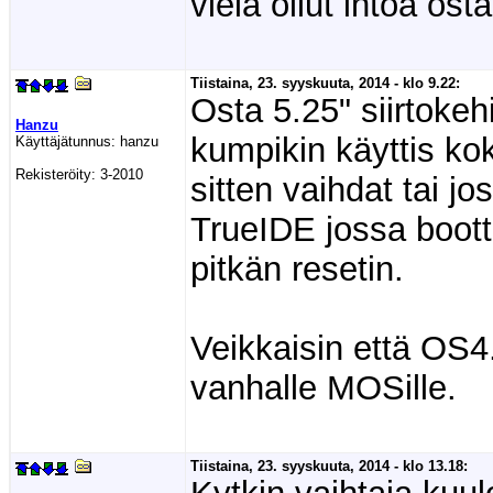
vielä ollut intoa o
Tiistaina, 23. syyskuuta, 2014 - klo 9.22:
Osta 5.25" siirtokehi
Hanzu
kumpikin käyttis ko
Käyttäjätunnus:
hanzu
Rekisteröity:
3-2010
sitten vaihdat tai jo
TrueIDE jossa boott
pitkän resetin.
Veikkaisin että OS
vanhalle MOSille.
Tiistaina, 23. syyskuuta, 2014 - klo 13.18: