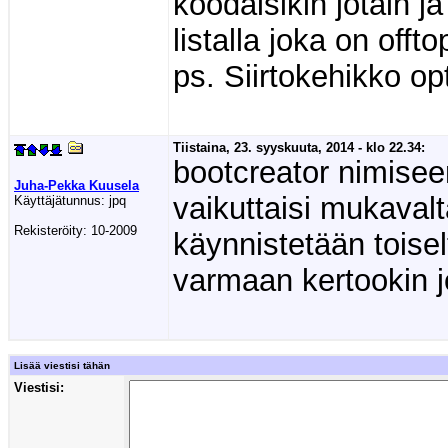
koodaisikin jotain j
listalla joka on offto
ps. Siirtokehikko o
Tiistaina, 23. syyskuuta, 2014 - klo 22.34:
bootcreator nimisee
Juha-Pekka Kuusela
vaikuttaisi mukavalta
Käyttäjätunnus:
jpq
Rekisteröity:
10-2009
käynnistetään toisel
varmaan kertookin jo
Lisää viestisi tähän
Viestisi: