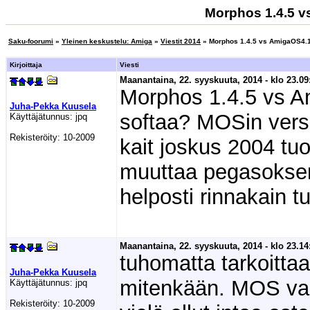
Morphos 1.4.5 v
Saku-foorumi
»
Yleinen keskustelu: Amiga
»
Viestit 2014
» Morphos 1.4.5 vs AmigaOS4.1
Kirjoittaja
Viesti
Maanantaina, 22. syyskuuta, 2014 - klo 23.09
Morphos 1.4.5 vs 
Juha-Pekka Kuusela
softaa? MOSin vers
Käyttäjätunnus:
jpq
Rekisteröity:
10-2009
kait joskus 2004 tuo
muuttaa pegasoksen
helposti rinnakain 
Maanantaina, 22. syyskuuta, 2014 - klo 23.14
tuhomatta tarkoittaa
Juha-Pekka Kuusela
mitenkään. MOS va
Käyttäjätunnus:
jpq
Rekisteröity:
10-2009