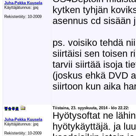
Juha-Pekka Kuusela
kytken tyhjän kovik
Käyttäjätunnus:
jpq
Rekisteröity:
10-2009
asennus cd sisään ja
ps. voisiko tehdä nii
siirtäisi sen toisen
tarvii siirtää isoja
(joskus ehkä DVD as
siirtoon kun aika ha
Tiistaina, 23. syyskuuta, 2014 - klo 22.22:
Hyötysoftat ne lähin
Juha-Pekka Kuusela
hyötykäyttäjä. ja luu
Käyttäjätunnus:
jpq
Rekisteröity:
10-2009