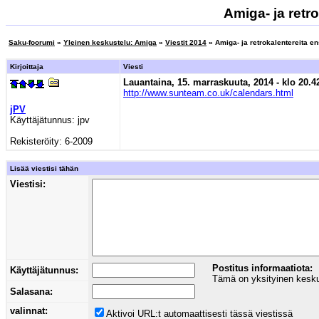
Amiga- ja retro
Saku-foorumi
»
Yleinen keskustelu: Amiga
»
Viestit 2014
» Amiga- ja retrokalentereita en
Kirjoittaja
Viesti
Lauantaina, 15. marraskuuta, 2014 - klo 20.4
http://www.sunteam.co.uk/calendars.html
jPV
Käyttäjätunnus:
jpv
Rekisteröity:
6-2009
Lisää viestisi tähän
Viestisi:
Postitus informaatiota:
Käyttäjätunnus:
Tämä on yksityinen keskust
Salasana:
valinnat:
Aktivoi URL:t automaattisesti tässä viestissä