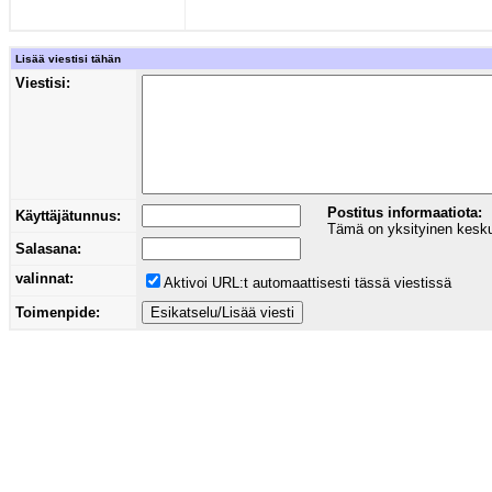
Lisää viestisi tähän
Viestisi:
Postitus informaatiota:
Käyttäjätunnus:
Tämä on yksityinen keskust
Salasana:
valinnat:
Aktivoi URL:t automaattisesti tässä viestissä
Toimenpide: