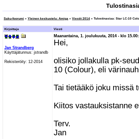
Tulostinasi
Saku-foorumi
»
Yleinen keskustelu: Amiga
»
Viestit 2014
» Tulostinasiaa: Star LC-10 Col
Kirjoittaja
Viesti
Maanantaina, 1. joulukuuta, 2014 - klo 15.00:
Hei,
Jan Strandberg
Käyttäjätunnus:
jstrandb
olisiko jollakulla pk-seu
Rekisteröity:
12-2014
10 (Colour), eli värinau
Tai tietääkö joku missä 
Kiitos vastauksistanne e
Terv.
Jan