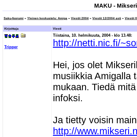
MAKU - Mikseri.
Saku-foorumi
»
Yleinen keskustelu: Amiga
»
Viestit 2004
»
Viestit 12/2004 asti
»
Viestit 
Kirjoittaja
Viesti
Tiistaina, 10. helmikuuta, 2004 - klo 13.48:
http://netti.nic.fi/
Tripper
Hei, jos olet Mikseri
musiikkia Amigalla t
mukaan. Tiedä mitä 
infoksi.
Ja tietty voisin mai
http://www.mikseri.n