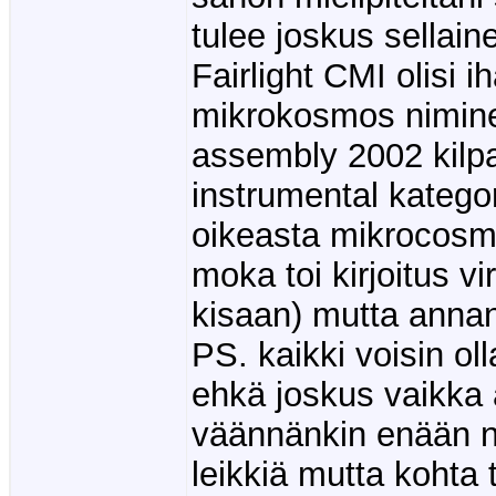
tulee joskus sellain
Fairlight CMI olisi 
mikrokosmos niminen
assembly 2002 kilpa
instrumental kategor
oikeasta mikrocosm
moka toi kirjoitus vi
kisaan) mutta annan 
PS. kaikki voisin ol
ehkä joskus vaikka
väännänkin enään ny
leikkiä mutta kohta 