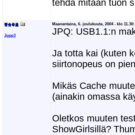
tehdä mitään tuon sk
Maanantaina, 6. joulukuuta, 2004 - klo 11.30:
JPQ: USB1.1:n maks
Jupp3
Ja totta kai (kuten k
siirtonopeus on pie
Mikäs Cache muuten
(ainakin omassa käy
Oletkos muuten test
ShowGirlsillä? Thumbn