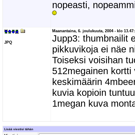
nopeasti, nopeammin
Maanantaina, 6. joulukuuta, 2004 - klo 13.47:
Jupp3: thumbnailit e
JPQ
pikkuvikoja ei näe nii
Toiseksi voisihan t
512megainen kortti
keskimäärin 4mbeen 
kuvia kopioin tuntu
1megan kuva monta 
Lisää viestisi tähän