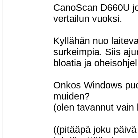
CanoScan D660U jo
vertailun vuoksi.
Kyllähän nuo laitev
surkeimpia. Siis aj
bloatia ja oheisohj
Onkos Windows puol
muiden?
(olen tavannut vain 
((pitääpä joku päiv