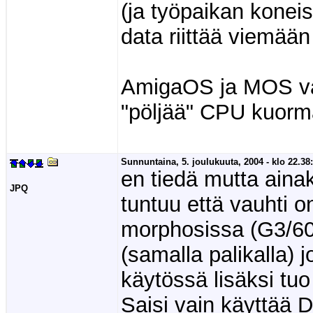
(ja työpaikan kone
data riittää viemää
AmigaOS ja MOS va
"pöljää" CPU kuor
Sunnuntaina, 5. joulukuuta, 2004 - klo 22.38:
en tiedä mutta ainaki
JPQ
tuntuu että vauhti o
morphosissa (G3/60
(samalla palikalla) 
käytössä lisäksi tuo
Saisi vain käyttää 