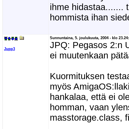
ihme hidastaa....... 
hommista ihan siede
Sunnuntaina, 5. joulukuuta, 2004 - klo 23.24:
JPQ: Pegasos 2:n 
Jupp3
ei muutenkaan pätä
Kuormituksen testa
myös AmigaOS:llakin
hankalaa, että ei ole
homman, vaan ylens
masstorage.class, fi