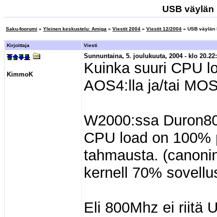
USB väylän k
Saku-foorumi
»
Yleinen keskustelu: Amiga
»
Viestit 2004
»
Viestit 12/2004
» USB väylän 
Kirjoittaja
Viesti
Sunnuntaina, 5. joulukuuta, 2004 - klo 20.22:
Kuinka suuri CPU lo
KimmoK
AOS4:lla ja/tai MOS
W2000:ssa Duron80
CPU load on 100% 
tahmausta. (canoni
kernell 70% sovellu
Eli 800Mhz ei riitä