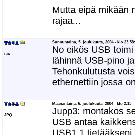
Mutta eipä mikään n
rajaa...
Sunnuntaina, 5. joulukuuta, 2004 - klo 23.58:
No eikös USB toimi 
itix
lähinnä USB-pino ja
Tehonkulutusta vois
ethernettiin jossa 
Maanantaina, 6. joulukuuta, 2004 - klo 2.15:
Jupp3: montakos sek
JPQ
USB antaa kaikkensa 
USB1.1 tietääkseni.