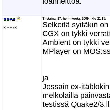
loanheittoa.
Tiistaina, 17. helmikuuta, 2009 - klo 21.15:
Selkeitä syitäkin on 
KimmoK
CGX on tykki verra
Ambient on tykki ve
MPlayer on MOS:ssa
ja
Jossain ex-itäbloki
melkolailla päinvas
testissä Quake2/3:ll