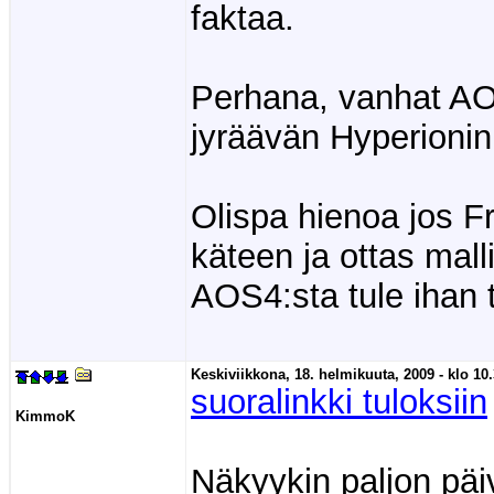
faktaa.
Perhana, vanhat AO
jyräävän Hyperionin
Olispa hienoa jos Fr
käteen ja ottas mal
AOS4:sta tule ihan t
Keskiviikkona, 18. helmikuuta, 2009 - klo 10.
suoralinkki tuloksiin
KimmoK
Näkyykin paljon päi