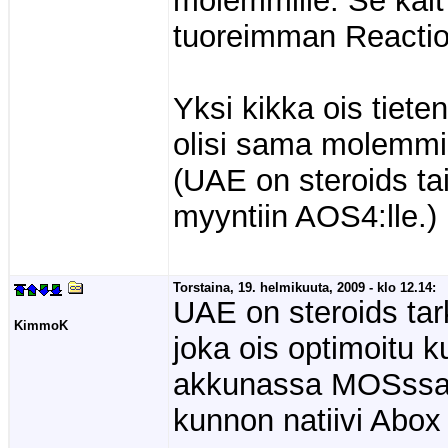
molemmille. Se kait
tuoreimman Reacti
Yksi kikka ois tiete
olisi sama molemmi
(UAE on steroids tai
myyntiin AOS4:lle.)
Torstaina, 19. helmikuuta, 2009 - klo 12.14:
UAE on steroids ta
KimmoK
joka ois optimoitu ku
akkunassa MOSssa/
kunnon natiivi Abox