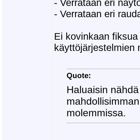
- Verrataan eri näyt
- Verrataan eri rauda
Ei kovinkaan fiksua 
käyttöjärjestelmien
Quote:
Haluaisin nähdä 
mahdollisimman
molemmissa.