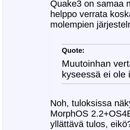
Quake3 on samaa mo
helppo verrata kosk
molempien järjestel
Quote:
Muutoinhan verta
kyseessä ei ole i
Noh, tuloksissa nä
MorphOS 2.2+OS4Em
yllättävä tulos, eikö