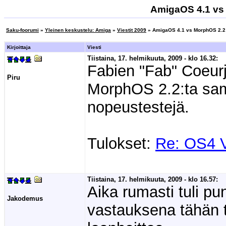
AmigaOS 4.1 vs 
Saku-foorumi
»
Yleinen keskustelu: Amiga
»
Viestit 2009
» AmigaOS 4.1 vs MorphOS 2.2 
Kirjoittaja
Viesti
Tiistaina, 17. helmikuuta, 2009 - klo 16.32:
Fabien "Fab" Coeurj
Piru
MorphOS 2.2:ta samal
nopeustestejä.
Tulokset:
Re: OS4 
Tiistaina, 17. helmikuuta, 2009 - klo 16.57:
Aika rumasti tuli pun
Jakodemus
vastauksena tähän 