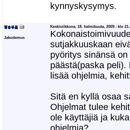
kynnyskysymys.
Keskiviikkona, 18. helmikuuta, 2009 - klo 21.
Kokonaistoimivuude
Jakodemus
sutjakkuuskaan eivä
pyöritys sinänsä on
päästä(paska peli).
lisää ohjelmia, kehitt
Sitä en kyllä osaa s
Ohjelmat tulee kehit
ole käyttäjiä ja kuk
ohjelmia?