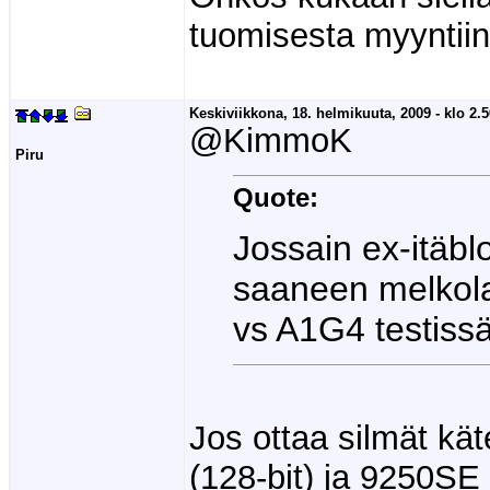
tuomisesta myyntiin 
Keskiviikkona, 18. helmikuuta, 2009 - klo 2.5
@KimmoK
Piru
Quote:
Jossain ex-itäbl
saaneen melkolai
vs A1G4 testissä
Jos ottaa silmät kä
(128-bit) ja 9250SE 