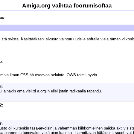
Amiga.org vaihtaa foorumisoftaa
taa
tä syistä. Käsittääkseni sivusto vaihtuu uudelle softalle vielä tämän viikon
o:
oimiva ilman CSS:ää osaavaa selainta. OWB toimii hyvin.
8:
ainakin oma visiitti a.orgiin ellei jotain radikaalia tapahdu.
2:
7:
ivusto oli kuitenkin tasa-arvoisin ja vähemmän kiihkomielinen paikka aktiivisist
ttua paremmin toimivaksi vielä ajan kanssa.. harmittavan hätäisesti suorittivat