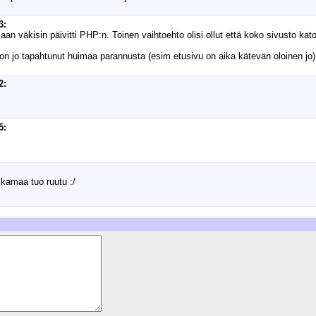
3:
aan väkisin päivitti PHP:n. Toinen vaihtoehto olisi ollut että koko sivusto kat
 on jo tapahtunut huimaa parannusta (esim etusivu on aika kätevän oloinen jo)
2:
5:
kamaa tuo ruutu :/