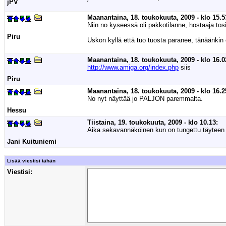
jPV
Maanantaina, 18. toukokuuta, 2009 - klo 15.5
Niin no kyseessä oli pakkotilanne, hostaaja tosi
Piru
Uskon kyllä että tuo tuosta paranee, tänäänkin
Maanantaina, 18. toukokuuta, 2009 - klo 16.0
http://www.amiga.org/index.php
siis
Piru
Maanantaina, 18. toukokuuta, 2009 - klo 16.2
No nyt näyttää jo PALJON paremmalta.
Hessu
Tiistaina, 19. toukokuuta, 2009 - klo 10.13:
Aika sekavannäköinen kun on tungettu täyteen 
Jani Kuituniemi
Lisää viestisi tähän
Viestisi: