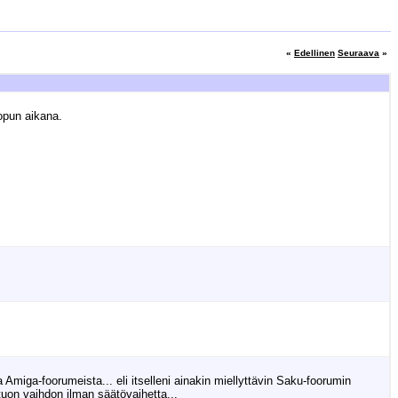
«
Edellinen
Seuraava
»
lopun aikana.
a Amiga-foorumeista... eli itselleni ainakin miellyttävin Saku-foorumin
 tuon vaihdon ilman säätövaihetta...