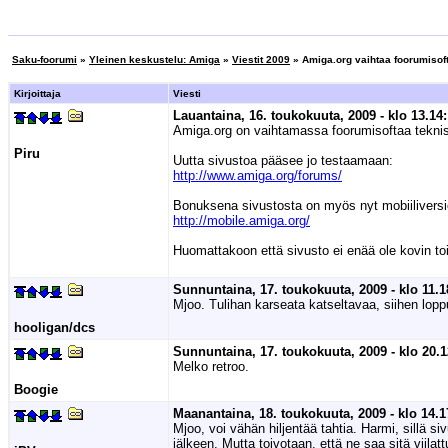
Saku-foorumi
»
Yleinen keskustelu: Amiga
»
Viestit 2009
» Amiga.org vaihtaa foorumisof
Kirjoittaja
Viesti
Lauantaina, 16. toukokuuta, 2009 - klo 13.14:
Amiga.org on vaihtamassa foorumisoftaa teknisis
Piru
Uutta sivustoa pääsee jo testaamaan:
http://www.amiga.org/forums/
Bonuksena sivustosta on myös nyt mobiiliversi
http://mobile.amiga.org/
Huomattakoon että sivusto ei enää ole kovin t
Sunnuntaina, 17. toukokuuta, 2009 - klo 11.1
Mjoo. Tulihan karseata katseltavaa, siihen loppui 
hooligan/dcs
Sunnuntaina, 17. toukokuuta, 2009 - klo 20.1
Melko retroo.
Boogie
Maanantaina, 18. toukokuuta, 2009 - klo 14.1
Mjoo, voi vähän hiljentää tahtia. Harmi, sillä s
jälkeen. Mutta toivotaan, että ne saa sitä viila