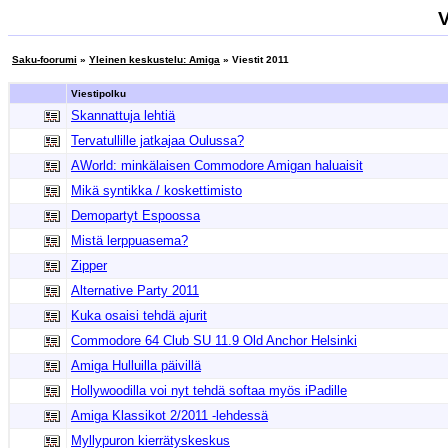
V
Saku-foorumi
»
Yleinen keskustelu: Amiga
» Viestit 2011
Viestipolku
Skannattuja lehtiä
Tervatullille jatkajaa Oulussa?
AWorld: minkälaisen Commodore Amigan haluaisit
Mikä syntikka / koskettimisto
Demopartyt Espoossa
Mistä lerppuasema?
Zipper
Alternative Party 2011
Kuka osaisi tehdä ajurit
Commodore 64 Club SU 11.9 Old Anchor Helsinki
Amiga Hulluilla päivillä
Hollywoodilla voi nyt tehdä softaa myös iPadille
Amiga Klassikot 2/2011 -lehdessä
Myllypuron kierrätyskeskus