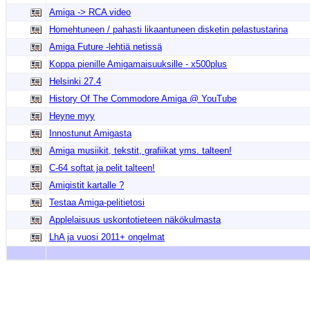
Amiga -> RCA video
Homehtuneen / pahasti likaantuneen disketin pelastustarina
Amiga Future -lehtiä netissä
Koppa pienille Amigamaisuuksille - x500plus
Helsinki 27.4
History Of The Commodore Amiga @ YouTube
Heyne myy
Innostunut Amigasta
Amiga musiikit, tekstit, grafiikat yms. talteen!
C-64 softat ja pelit talteen!
Amigistit kartalle ?
Testaa Amiga-pelitietosi
Applelaisuus uskontotieteen näkökulmasta
LhA ja vuosi 2011+ ongelmat