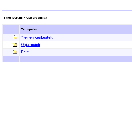
Saku-foorumi
» Classic Amiga
Viestipolku
Yleinen keskustelu
Ohjelmointi
Pelit