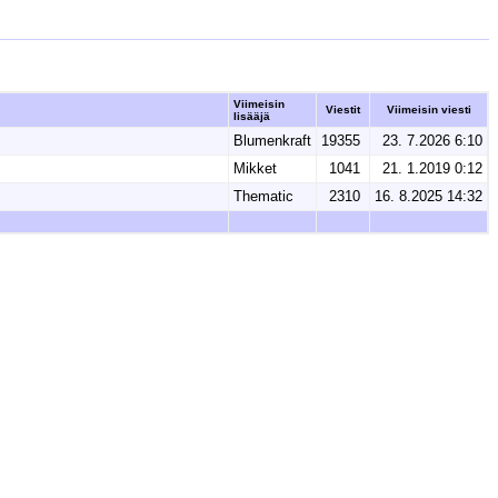
Viimeisin
Viestit
Viimeisin viesti
lisääjä
Blumenkraft
19355
23. 7.2026 6:10
Mikket
1041
21. 1.2019 0:12
Thematic
2310
16. 8.2025 14:32