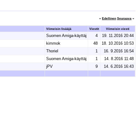
«
Edellinen
Seuraava
»
Viimeisin lisääjä
Viestit
Viimeisin viesti
Suomen Amiga-käyttäj
4
19. 11.2016 20:44
kimmok
48
18. 10.2016 10:53
Thoriel
1
16. 9.2016 16:54
Suomen Amiga-käyttäj
1
14. 8.2016 11:48
jPV
9
14. 6.2016 16:43