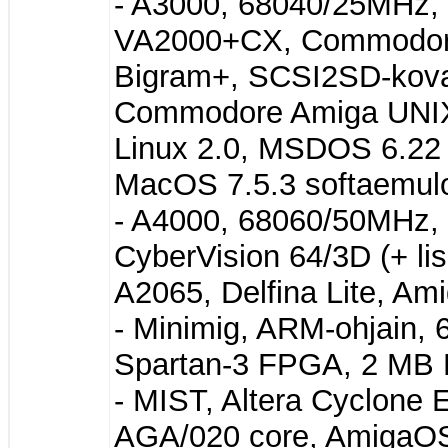
- A3000, 68040/25MHz
VA2000+CX, Commodor
Bigram+, SCSI2SD-koval
Commodore Amiga UNIX
Linux 2.0, MSDOS 6.22 
MacOS 7.5.3 softaemulo
- A4000, 68060/50MHz, 
CyberVision 64/3D (+ l
A2065, Delfina Lite, Am
- Minimig, ARM-ohjain,
Spartan-3 FPGA, 2 MB
- MIST, Altera Cyclon
AGA/020 core, AmigaOS