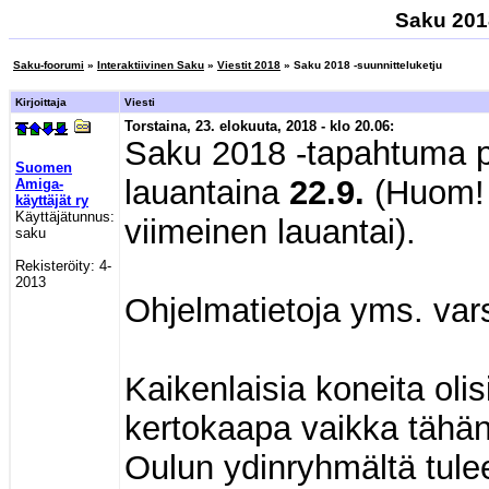
Saku 2018
Saku-foorumi
»
Interaktiivinen Saku
»
Viestit 2018
» Saku 2018 -suunnitteluketju
Kirjoittaja
Viesti
Torstaina, 23. elokuuta, 2018 - klo 20.06:
Saku 2018 -tapahtuma p
Suomen
lauantaina
22.9.
(Huom! 
Amiga-
käyttäjät ry
Käyttäjätunnus:
viimeinen lauantai).
saku
Rekisteröity:
4-
2013
Ohjelmatietoja yms. va
Kaikenlaisia koneita oli
kertokaapa vaikka tähän 
Oulun ydinryhmältä tulee