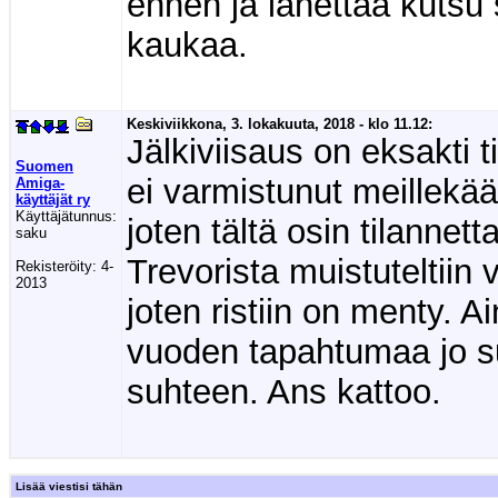
ennen ja lähettää kutsu 
kaukaa.
Keskiviikkona, 3. lokakuuta, 2018 - klo 11.12:
Jälkiviisaus on eksakti
Suomen
ei varmistunut meillekä
Amiga-
käyttäjät ry
Käyttäjätunnus:
joten tältä osin tilannett
saku
Trevorista muistuteltiin
Rekisteröity:
4-
2013
joten ristiin on menty. 
vuoden tapahtumaa jo s
suhteen. Ans kattoo.
Lisää viestisi tähän