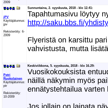
2009
Sunnuntaina, 2. syyskuuta, 2018 - klo 12.41:
Tapahtumasivu löytyy nyt
jPV
http://saku.bbs.fi/yhdi
Käyttäjätunnus:
jpv
Rekisteröity:
6-
2009
Flyeristä on karsittu pari
vahvistusta, mutta lisät
Keskiviikkona, 5. syyskuuta, 2018 - klo 16.29:
Vuosikokouksista entuud
Petri
näillä näkymin myös paik
Ruokolainen
Käyttäjätunnus:
ptr
ennätystehtailua varten
Rekisteröity:
10-2009
Jos jollain on lainata n