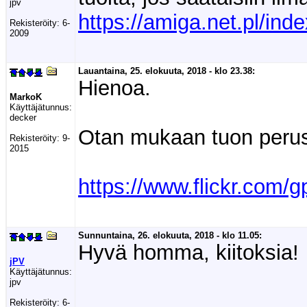
jpv
https://amiga.net.pl/i
Rekisteröity:
6-
2009
Lauantaina, 25. elokuuta, 2018 - klo 23.38:
Hienoa.
MarkoK
Käyttäjätunnus:
decker
Otan mukaan tuon peru
Rekisteröity:
9-
2015
https://www.flickr.com/g
Sunnuntaina, 26. elokuuta, 2018 - klo 11.05:
Hyvä homma, kiitoksia!
jPV
Käyttäjätunnus:
jpv
Rekisteröity:
6-