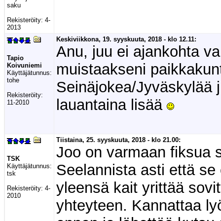
saku
Rekisteröity:
4-
2013
Keskiviikkona, 19. syyskuuta, 2018 - klo 12.11:
Anu, juu ei ajankohta va
Tapio
muistaakseni paikkakunta
Koivuniemi
Käyttäjätunnus:
tohe
Seinäjokea/Jyväskylää j
Rekisteröity:
lauantaina lisää
11-2010
Tiistaina, 25. syyskuuta, 2018 - klo 21.00:
Joo on varmaan fiksua s
TSK
Seelannista asti että se
Käyttäjätunnus:
tsk
yleensä kait yrittää sov
Rekisteröity:
4-
2010
yhteyteen. Kannattaa l