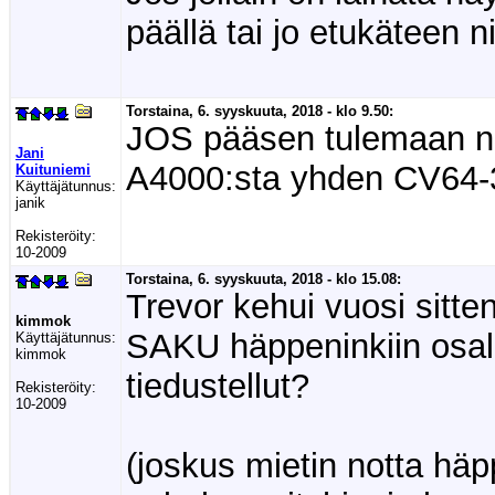
päällä tai jo etukäteen n
Torstaina, 6. syyskuuta, 2018 - klo 9.50:
JOS pääsen tulemaan ni
Jani
A4000:sta yhden CV64-
Kuituniemi
Käyttäjätunnus:
janik
Rekisteröity:
10-2009
Torstaina, 6. syyskuuta, 2018 - klo 15.08:
Trevor kehui vuosi sitte
kimmok
SAKU häppeninkiin osal
Käyttäjätunnus:
kimmok
tiedustellut?
Rekisteröity:
10-2009
(joskus mietin notta häpp