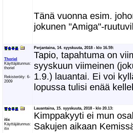
Tänä vuonna esim. johonk
jokunen "Amiga"-ruutuvi
Perjantaina, 14. syyskuuta, 2018 - klo 16.59:
Tapio, tapahtuma on viim
Thoriel
syyskuun viimeinen (jok
Käyttäjätunnus:
thoriel
1.9.) lauantai. Ei voi k
Rekisteröity:
6-
2009
lopussa tulisi enää kelle
Lauantaina, 15. syyskuuta, 2018 - klo 20.13:
Kimppakyyti ei mun osal
itix
Sakujen aikaan Kemissä
Käyttäjätunnus:
itix