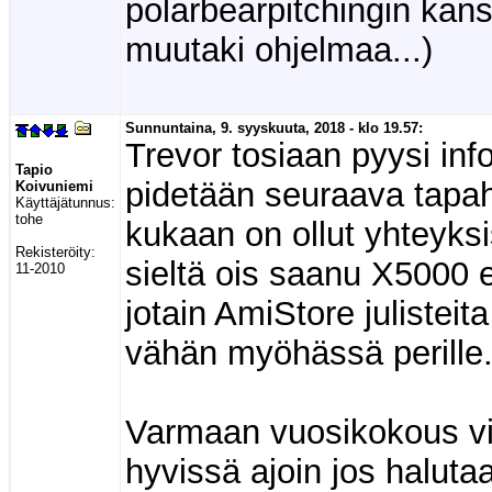
polarbearpitchingin kans
muutaki ohjelmaa...)
Sunnuntaina, 9. syyskuuta, 2018 - klo 19.57:
Trevor tosiaan pyysi in
Tapio
pidetään seuraava tapa
Koivuniemi
Käyttäjätunnus:
tohe
kukaan on ollut yhteyks
Rekisteröity:
sieltä ois saanu X5000 e
11-2010
jotain AmiStore julisteita
vähän myöhässä perille
Varmaan vuosikokous vii
hyvissä ajoin jos haluta