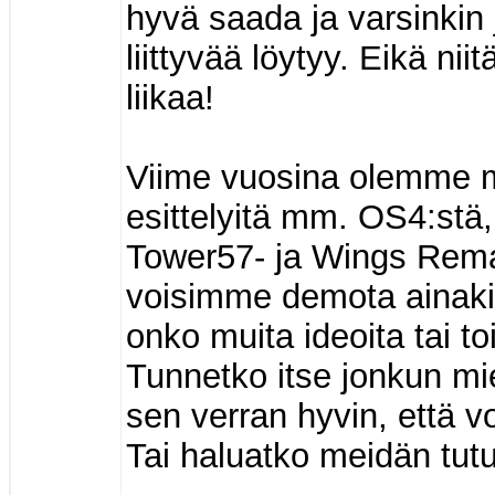
hyvä saada ja varsinkin
liittyvää löytyy. Eikä ni
liikaa!
Viime vuosina olemme my
esittelyitä mm. OS4:stä
Tower57- ja Wings Rema
voisimme demota ainakin
onko muita ideoita tai 
Tunnetko itse jonkun mie
sen verran hyvin, että voi
Tai haluatko meidän tutu