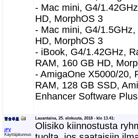
- Mac mini, G4/1.42GH
HD, MorphOS 3
- Mac mini, G4/1.5GHz
HD, MorphOS 3
- iBook, G4/1.42GHz, R
RAM, 160 GB HD, Morp
- AmigaOne X5000/20, 
RAM, 128 GB SSD, Amiga
Enhancer Software Plus
Lauantaina, 25. elokuuta, 2018 - klo 13.41:
Olisiko kiinnostusta ryh
jPV
tuolta, jos saataisiin il
Käyttäjätunnus: