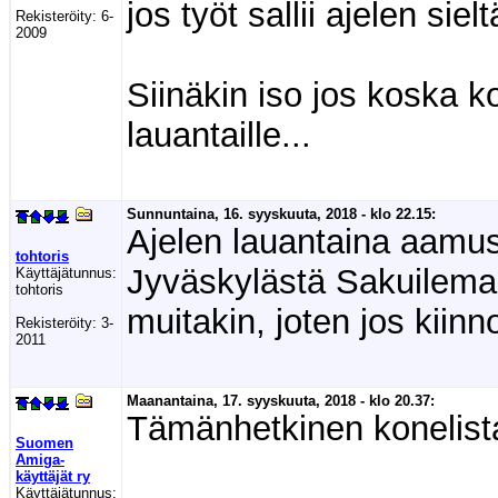
jos työt sallii ajelen si
Rekisteröity:
6-
2009
Siinäkin iso jos koska ko
lauantaille...
Sunnuntaina, 16. syyskuuta, 2018 - klo 22.15:
Ajelen lauantaina aamu
tohtoris
Jyväskylästä Sakuilemaa
Käyttäjätunnus:
tohtoris
muitakin, joten jos kiinno
Rekisteröity:
3-
2011
Maanantaina, 17. syyskuuta, 2018 - klo 20.37:
Tämänhetkinen konelista
Suomen
Amiga-
käyttäjät ry
Käyttäjätunnus: