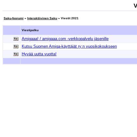
V
Saku-foorumi
»
Interaktiivinen Saku
» Viestit 2021
Viestipolku
Amigaaa! / amigaaa.com -verkkopalvelu jäsenille
Kutsu Suomen Amiga-käyttäjät ry:n vuosikokoukseen
Hyvää uutta vuotta!