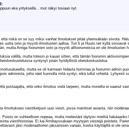
2:
loppuun eka yrityksellä... mut näkyi tosiaan nyt.
 että mikä on se syy miksi vanhat ilmoitukset pitää yleensäkään siivota. Ha
es uutta osto ja myynti-ilmoitusten aaltoa. Tori.fi ja Huuto.net kyllä siivoavat
, mutta Amiga foorumien osto ja myynti alifoorumeissa en ole ilmoitusten 
tuksia välillä, mutta totesin jo kauan sitten, että tämän foorumin aktiivisimpien
 oheiskeskusteluissa syntynyt jotain hyödyllistä oheiskeskustelua.
s ilmoitusalueelta, mutta se oli karmean hidasta hommaa ja foorumin admin puole
dminista, jotta näet kunnolla mitä syntyi, eikä tullut virheitä. Lyhyesti san
ltä postaajalta, että onko ilmoitus vielä tarpeen, mutta monelta ei saanut vast
ilmoituksesi viestiketjuun uusi viesti, jossa mainitset asiasta, niin moderaatt
oisto on suhteellisen nopeaa, mutta mielestäni täytyisi miettiä halutaanko kaik
nta viestihistoriaa. Ei kai Amibayssakaan myytyjen viestejä poisteta. Parempi
ttavasti jäisi moderaattorien jaksamisen varaan, koska käyttäjillä ei ole oman