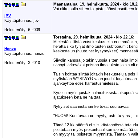
Maanantaina, 19. helmikuuta, 2024 - klo 18.2
Vai oliko sulla sitten toi piste jäänyt osoitteen 
jPV
Käyttäjätunnus:
jpv
Rekisteröity:
6-2009
Torstaina, 29. helmikuuta, 2024 - klo 22.16:
Mielestäni tästä voisi keskustella enemmänkin,
herättäisikö tyhjät ilmoitusten subfoorumit kenti
Hanzu
keskustelun (huuto.net kysymykset) mennessään
Käyttäjätunnus:
hanzu
Siivolin kanssa joitakin vuosia sitten näitä ilmoi
Rekisteröity:
3-2010
nähnyt järkeväksi poistaa ilmoituksia joihin oli
Taisin koittaa siirtää joitakin keskusteluja poi
myöskään WYSIWYG vaan joudut kirjautmaan pois a
ajankäyttöä edes harrastusmielessä.
Kyselin myös joistakin ilmoituksista alkuperäise
ajatukseen ketä ne haittaa.
Nykyiset säännötähän kertovat seuraavaa:
"HUOM! Kun tavara on myyty, ostettu yms., laita 
Tämä 12 kk sääntö ei siis käytännössä toteudu. P
poistetaan myös prosentuaalisen iso määrää uusi
on myyty tai poistettu myynnistä. Tämäkin valite