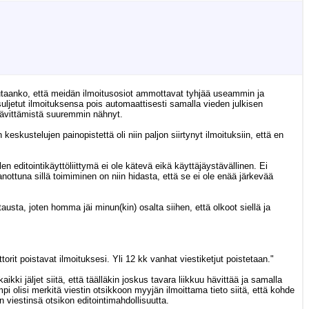
lutaanko, että meidän ilmoitusosiot ammottavat tyhjää useammin ja
 suljetut ilmoituksensa pois automaattisesti samalla vieden julkisen
hävittämistä suuremmin nähnyt.
 keskustelujen painopistettä oli niin paljon siirtynyt ilmoituksiin, että en
n editointikäyttöliittymä ei ole kätevä eikä käyttäjäystävällinen. Ei
ottuna sillä toimiminen on niin hidasta, että se ei ole enää järkevää
austa, joten homma jäi minun(kin) osalta siihen, että olkoot siellä ja
orit poistavat ilmoituksesi. Yli 12 kk vanhat viestiketjut poistetaan."
ki jäljet siitä, että täälläkin joskus tavara liikkuu hävittää ja samalla
 olisi merkitä viestin otsikkoon myyjän ilmoittama tieto siitä, että kohde
 viestinsä otsikon editointimahdollisuutta.