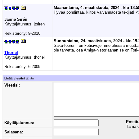
Maanantaina, 4. maaliskuuta, 2024 - klo 18.5
Hyvää pohdintaa, kiitos vaivannäöstä tekijät! <
Janne Sirén
Käyttäjätunnus:
jtsiren
Rekisteröity:
9-2010
Sunnuntaina, 24. maaliskuuta, 2024 - klo 19.
Saku-foorumi on kotisivujemme ohessa muuttanut 
ole tarvetta, osa Amiga-historiaahan se on Tori
Thoriel
Käyttäjätunnus:
thoriel
Rekisteröity:
6-2009
Lisää viestisi tähän
Viestisi:
Postit
Käyttäjätunnus:
Tämä on
Salasana: