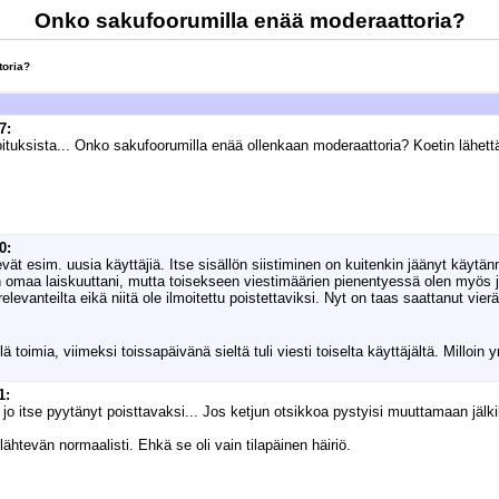
Onko sakufoorumilla enää moderaattoria?
toria?
7:
moituksista... Onko sakufoorumilla enää ollenkaan moderaattoria? Koetin lähettää
0:
levät esim. uusia käyttäjiä. Itse sisällön siistiminen on kuitenkin jäänyt käy
 omaa laiskuuttani, mutta toisekseen viestimäärien pienentyessä olen myös jätel
ä relevanteilta eikä niitä ole ilmoitettu poistettaviksi. Nyt on taas saattanut 
ä toimia, viimeksi toissapäivänä sieltä tuli viesti toiselta käyttäjältä. Milloin yr
1:
n jo itse pyytänyt poisttavaksi... Jos ketjun otsikkoa pystyisi muuttamaan jälk
lähtevän normaalisti. Ehkä se oli vain tilapäinen häiriö.