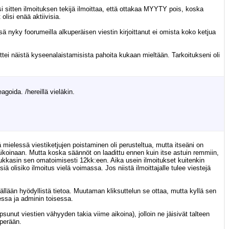
i sitten ilmoituksen tekijä ilmoittaa, että ottakaa MYYTY pois, koska
olisi enää aktiivisia.
 nyky foorumeilla alkuperäisen viestin kirjoittanut ei omista koko ketjua
n ettei näistä kyseenalaistamisista pahoita kukaan mieltään. Tarkoitukseni oli
agoida. /hereillä vieläkin.
nä mielessä viestiketjujen poistaminen oli perusteltua, mutta itseäni on
 aikoinaan. Mutta koska säännöt on laadittu ennen kuin itse astuin remmiin,
ukkasin sen omatoimisesti 12kk:een. Aika usein ilmoitukset kuitenkin
 olisiko ilmoitus vielä voimassa. Jos niistä ilmoittajalle tulee viestejä
isällään hyödyllistä tietoa. Muutaman kliksuttelun se ottaa, mutta kyllä sen
essa ja adminin toisessa.
lipsunut viestien vähyyden takia viime aikoina), jolloin ne jäisivät talteen
 perään.