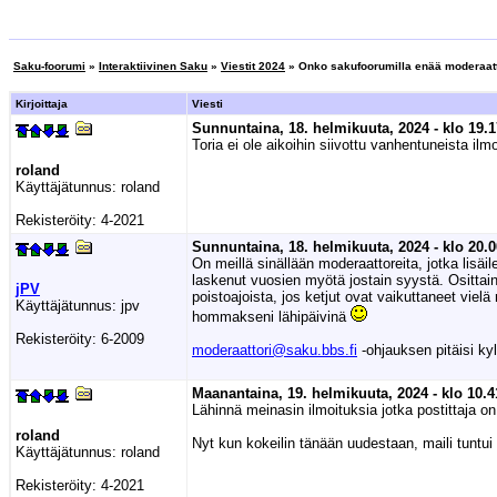
Saku-foorumi
»
Interaktiivinen Saku
»
Viestit 2024
» Onko sakufoorumilla enää moderaat
Kirjoittaja
Viesti
Sunnuntaina, 18. helmikuuta, 2024 - klo 19.1
Toria ei ole aikoihin siivottu vanhentuneista il
roland
Käyttäjätunnus:
roland
Rekisteröity:
4-2021
Sunnuntaina, 18. helmikuuta, 2024 - klo 20.0
On meillä sinällään moderaattoreita, jotka lisäi
laskenut vuosien myötä jostain syystä. Osittain
jPV
poistoajoista, jos ketjut ovat vaikuttaneet viel
Käyttäjätunnus:
jpv
hommakseni lähipäivinä
Rekisteröity:
6-2009
moderaattori@saku.bbs.fi
-ohjauksen pitäisi kyll
Maanantaina, 19. helmikuuta, 2024 - klo 10.4
Lähinnä meinasin ilmoituksia jotka postittaja o
roland
Nyt kun kokeilin tänään uudestaan, maili tuntui 
Käyttäjätunnus:
roland
Rekisteröity:
4-2021