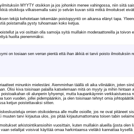
kyilmituksiin MYYTY otsikkon ja jos johonkin menee vahingossa, niin siitä sais
kiä otsikkoja vilkaisemalla saisi jo selvän kuvan siitä mitkä ilmoitukset eivät 
tuksen tekijä kehotetaan tekemään poistopyyntö on aikansa elänyt tapa. Yleensä
estiä poistamalla pysty tuhoamaan koko ketjua.
oistellut ja voi osittain olla samoija syitä muillakin moderaattoreilla ja toivo
tettyä huolta pienemmäksi.
ymi on tosiaan sen verran pientä että ihan äkkiä ei tarvii poisto ilmoituksiin re
riaatteet minunkin mielestäni. Aiemminhan täällä oli aika vilinääkin, joten sii
taan. Olisi kiva toisinaan palailla katselemaan mitä on myyty ja mihin hintaan
o poistoaikahan oli alunperin lyhyempi, mutta kaupankäynnin verkkaistuessa r
a tuon vuoden, jollei pidempäänkin, ja olen toisinaan tehnyt omia johtopäätöksiä
sa ketjun poistettavaksi sitten.
heiskeskusteluja omien otsikoidensa alle muille osioille, jos ne ovat pitäneet s
Ei muuten tarvi kirjautua ulos, jos pitää kirjautumattomana toisen tabin selaim
 ilmoitukset arkistointikansioihin vuosittain, kuten muillakin alueilla (josta olen 
 vaan selailijat voisivat käyttää omaa harkintaansa vieläkö kannattaa kysellä