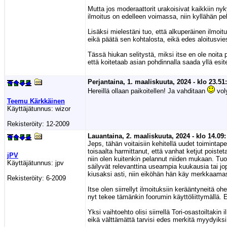
Mutta jos moderaattorit urakoisivat kaikkiin ny
ilmoitus on edelleen voimassa, niin kyllähän pelk
Lisäksi mielestäni tuo, että alkuperäinen ilmoi
eikä päätä sen kohtalosta, eikä edes aloitusvi
Tässä hiukan selitystä, miksi itse en ole noita p
että koitetaab asian pohdinnalla saada yllä esi
Perjantaina, 1. maaliskuuta, 2024 - klo 23.51:
Hereillä ollaan paikoitellen! Ja vahditaan
voly
Teemu Kärkkäinen
Käyttäjätunnus:
wizor
Rekisteröity:
12-2009
Lauantaina, 2. maaliskuuta, 2024 - klo 14.09:
Jeps, tähän voitaisiin kehitellä uudet toimintape
toisaalta harmittanut, että vanhat ketjut poiste
jPV
niin olen kuitenkin pelannut niiden mukaan. Tu
Käyttäjätunnus:
jpv
säilyvät relevanttina useampia kuukausia tai jop
kiusaksi asti, niin eiköhän hän käy merkkaamas
Rekisteröity:
6-2009
Itse olen siirrellyt ilmoituksiin kerääntyneitä o
nyt tekee tämänkin foorumin käyttöliittymällä. 
Yksi vaihtoehto olisi siirrellä Tori-osastoiltakin
eikä välttämättä tarvisi edes merkitä myydyiksi