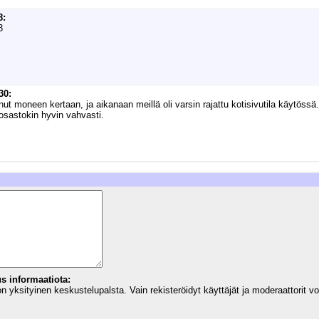
8:
3
30:
moneen kertaan, ja aikanaan meillä oli varsin rajattu kotisivutila käytössä. 
-osastokin hyvin vahvasti.
us informaatiota:
 yksityinen keskustelupalsta. Vain rekisteröidyt käyttäjät ja moderaattorit vo