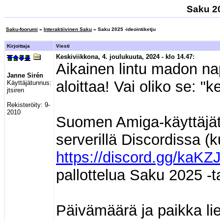
Saku 20
Saku-foorumi
»
Interaktiivinen Saku
» Saku 2025 -ideointiketju
Kirjoittaja
Viesti
Keskiviikkona, 4. joulukuuta, 2024 - klo 14.47:
Aikainen lintu madon na
Janne Sirén
aloittaa! Vai oliko se: "k
Käyttäjätunnus:
jtsiren
Rekisteröity:
9-
2010
Suomen Amiga-käyttäjät 
serverillä Discordissa (k
https://discord.gg/ka
pallottelua Saku 2025 -t
Päivämäärä ja paikka lie