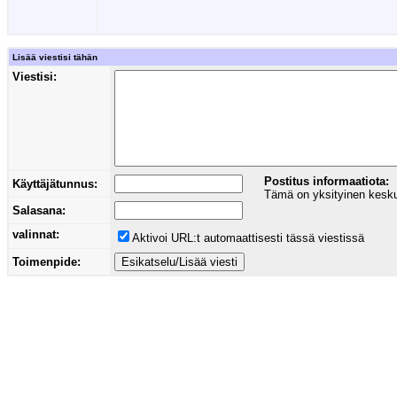
Lisää viestisi tähän
Viestisi:
Postitus informaatiota:
Käyttäjätunnus:
Tämä on yksityinen keskust
Salasana:
valinnat:
Aktivoi URL:t automaattisesti tässä viestissä
Toimenpide: