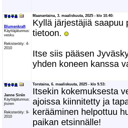
Maanantaina, 3. maaliskuuta, 2025 - klo 10.40:
Kyllä järjestäjiä saapuu 
Blumenkraft
tietoon.
Käyttäjätunnus:
vesku
Rekisteröity:
4-
2010
Itse siis pääsen Jyväsky
yhden koneen kanssa v
Torstaina, 6. maaliskuuta, 2025 - klo 9.53:
Itsekin kokemuksesta v
Janne Sirén
ajoissa kiinnitetty ja ta
Käyttäjätunnus:
jtsiren
kerääminen helpottuu hu
Rekisteröity:
9-
2010
paikan etsinnälle!