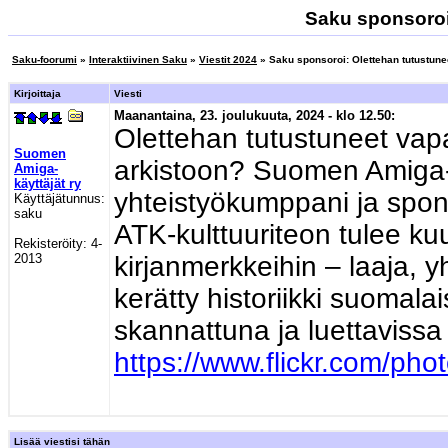
Saku sponsoroi:
Saku-foorumi
»
Interaktiivinen Saku
»
Viestit 2024
» Saku sponsoroi: Olettehan tutustunee
Kirjoittaja
Viesti
Maanantaina, 23. joulukuuta, 2024 - klo 12.50:
Olettehan tutustuneet vapa
Suomen
arkistoon? Suomen Amiga-kä
Amiga-
käyttäjät ry
yhteistyökumppani ja spon
Käyttäjätunnus:
saku
ATK-kulttuuriteon tulee kuu
Rekisteröity:
4-
2013
kirjanmerkkeihin – laaja, y
kerätty historiikki suomala
skannattuna ja luettaviss
https://www.flickr.com/phot
Lisää viestisi tähän