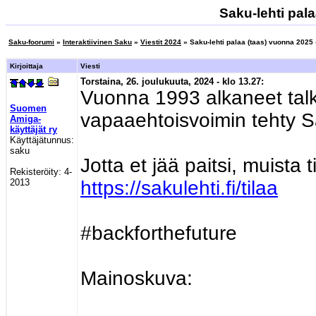
Saku-lehti pala
Saku-foorumi
»
Interaktiivinen Saku
»
Viestit 2024
» Saku-lehti palaa (taas) vuonna 2025 
Kirjoittaja
Viesti
Torstaina, 26. joulukuuta, 2024 - klo 13.27:
Vuonna 1993 alkaneet talk
Suomen
vapaaehtoisvoimin tehty Sa
Amiga-
käyttäjät ry
Käyttäjätunnus:
saku
Jotta et jää paitsi, muista 
Rekisteröity:
4-
2013
https://sakulehti.fi/tilaa
#backforthefuture
Mainoskuva: