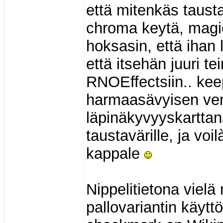
että mitenkäs tausta
chroma keytä, magic
hoksasin, että ihan 
että itsehän juuri t
RNOEffectsiin.. keep
harmaasävyisen vers
läpinäkyvyyskarttan
taustavärille, ja vo
kappale
Nippelitietona vielä
pallovariantin käytt