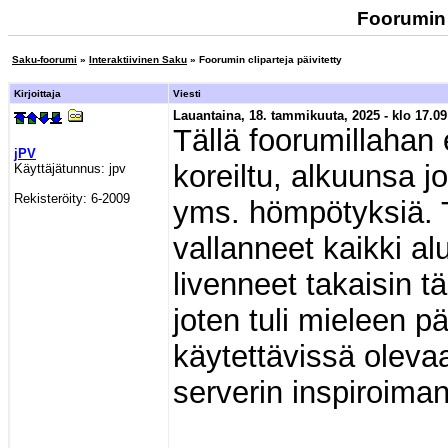
Foorumin c
Saku-foorumi
»
Interaktiivinen Saku
» Foorumin cliparteja päivitetty
Kirjoittaja
Viesti
Lauantaina, 18. tammikuuta, 2025 - klo 17.09
Tällä foorumillahan e
jPV
koreiltu, alkuunsa 
Käyttäjätunnus:
jpv
Rekisteröity:
6-2009
yms. hömpötyksiä. T
vallanneet kaikki al
livenneet takaisin t
joten tuli mieleen pä
käytettävissä olev
serverin inspiroiman