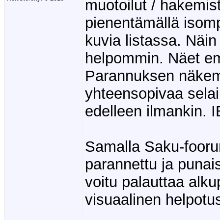
muotoilut / hakemist
pienentämällä isomp
kuvia listassa. Näin
helpommin. Näet e
Parannuksen näkemi
yhteensopivaa selai
edelleen ilmankin. 
Samalla Saku-fooru
parannettu ja punai
voitu palauttaa alk
visuaalinen helpotu