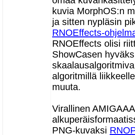
omaa kuvankäsittely
kuvia MorphOS:n m
ja sitten nypläsin pik
RNOEffects-ohjelma
RNOEffects olisi rii
ShowCasen hyväksi
skaalausalgoritmiva
algoritmillä liikkeel
muuta.
Virallinen AMIGAA
alkuperäisformaatis
PNG-kuvaksi
RNOPD