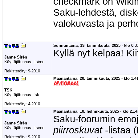
checkmark on Wik
Saku-lehdestä, diske
valokuvasta ja per
Sunnuntaina, 19. tammikuuta, 2025 - klo 0.3
Kyllä nyt kelpaa! Ki
Janne Sirén
Käyttäjätunnus:
jtsiren
Rekisteröity:
9-2010
Maanantaina, 20. tammikuuta, 2025 - klo 1.41
TSK
Käyttäjätunnus:
tsk
Rekisteröity:
4-2010
Maanantaina, 10. helmikuuta, 2025 - klo 21.4
Saku-foorumin emoj
Janne Sirén
piirroskuvat
-listaa 
Käyttäjätunnus:
jtsiren
Rekisteröity:
9-2010