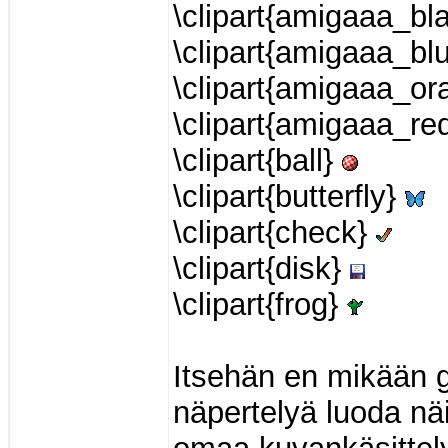
\clipart{amigaaa_bl
\clipart{amigaaa_bl
\clipart{amigaaa_o
\clipart{amigaaa_re
\clipart{ball}
\clipart{butterfly}
\clipart{check}
\clipart{disk}
\clipart{frog}
Itsehän en mikään g
näpertelyä luoda näi