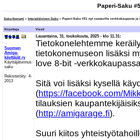
Paperi-Saku #51
Saku-foorumi
»
Interaktiivinen Saku
» Paperi-Saku #51 nyt saatavilla verkkokaupasta ja 
Kirjoittaja
Viesti
Lauantaina, 31. toukokuuta, 2025 - klo 11.31:
Tietokonelehtemme keräily
Suomen
tietokonemuseon lisäksi m
Amiga-
käyttäjät ry
love 8-bit -verkkokaupassa
Käyttäjätunnus:
saku
Rekisteröity:
4-
2013
Sitä voi lisäksi kysellä 
(
https://facebook.com/Mi
tilauksien kaupantekijäis
(
http://amigarage.fi
).
Suuri kiitos yhteistyötahoi