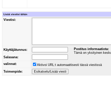
Lisää viestisi tähän
Viestisi:
Postitus informaatiota:
Käyttäjätunnus:
Tämä on yksityinen keskust
Salasana:
valinnat:
Aktivoi URL:t automaattisesti tässä viestissä
Toimenpide: