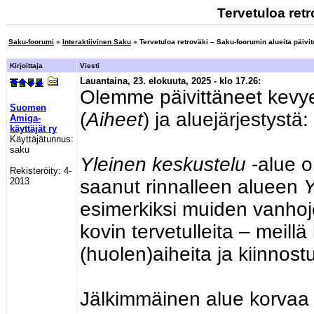
Tervetuloa retr
Saku-foorumi
»
Interaktiivinen Saku
» Tervetuloa retroväki – Saku-foorumin alueita päivit
Kirjoittaja
Viesti
Lauantaina, 23. elokuuta, 2025 - klo 17.26:
Olemme päivittäneet kevye
Suomen
(
Aiheet
) ja aluejärjestystä:
Amiga-
käyttäjät ry
Käyttäjätunnus:
saku
Yleinen keskustelu
-alue o
Rekisteröity:
4-
2013
saanut rinnalleen alueen
Y
esimerkiksi muiden vanhoje
kovin tervetulleita – meil
(huolen)aiheita ja kiinnost
Jälkimmäinen alue korvaa 