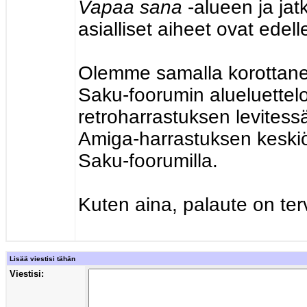
Vapaa sana
-alueen ja jat
asialliset aiheet ovat edell
Olemme samalla korottan
Saku-foorumin alueluette
retroharrastuksen levites
Amiga-harrastuksen keskiö
Saku-foorumilla.
Kuten aina, palaute on terv
Lisää viestisi tähän
Viestisi: