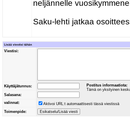
neljännelle vuosikymmenel
Saku-lehti jatkaa osoittee
Lisää viestisi tähän
Viestisi:
Postitus informaatiota:
Käyttäjätunnus:
Tämä on yksityinen keskust
Salasana:
valinnat:
Aktivoi URL:t automaattisesti tässä viestissä
Toimenpide: