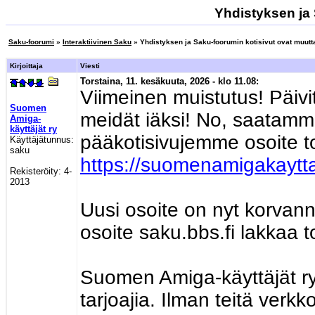
Yhdistyksen ja 
Saku-foorumi
»
Interaktiivinen Saku
» Yhdistyksen ja Saku-foorumin kotisivut ovat muutt
Kirjoittaja
Viesti
Torstaina, 11. kesäkuuta, 2026 - klo 11.08:
Viimeinen muistutus! Päivi
Suomen
meidät iäksi! No, saatamm
Amiga-
käyttäjät ry
pääkotisivujemme osoite to
Käyttäjätunnus:
saku
https://suomenamigakayttaj
Rekisteröity:
4-
2013
Uusi osoite on nyt korvann
osoite saku.bbs.fi lakkaa 
Suomen Amiga-käyttäjät ry.
tarjoajia. Ilman teitä verk