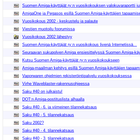
Suomen Amiga-käyttäjät ry:n vuosikokouksen valokuvaraportti jul
AmigaOne ja Pegasos esillä Suomen Amiga-käyttäjien tapaamise
Vuosikokous 2002 - keskustelu ja palaute
Viestien muotoilu foorumissa
Vuosikokous 2002 lähestyy
Suomen Amiga-käyttäjät ry:n vuosikokous livenä Internetissä...
Seuraavan sukupolven Amiga ensiesittelyssä Suomen Amiga-käytt
Kutsu Suomen Amiga-käyttäjät ry:n vuosikokoukseen
Amiga-maailman kehitys esillä Suomen Amiga-käyttäjien tapaami
Vaporwaren ohjelmien rekisteröintipalvelu vuosikokouksessa
Virhe Waveblaster-rakennusohjeessa
Saku #40 on julkaistu!
DOT:n Amiga-postituslista alhaalla
Saku #40 - 6. ja viimeinen tilannekatsaus
Saku #40 - 5. tilannekatsaus
Saku 2002?
Saku #40 - 4. tilannekatsaus
Saku #40 - 3. tilannekatsaus