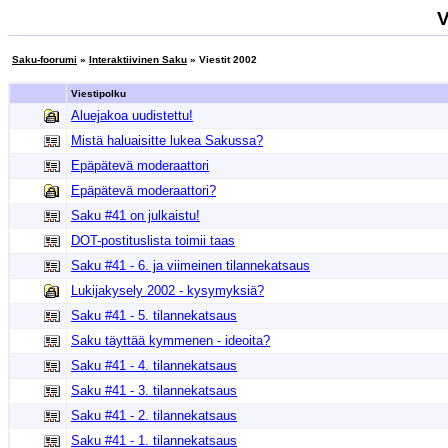
V
Saku-foorumi
»
Interaktiivinen Saku
» Viestit 2002
Viestipolku
Aluejakoa uudistettu!
Mistä haluaisitte lukea Sakussa?
Epäpätevä moderaattori
Epäpätevä moderaattori?
Saku #41 on julkaistu!
DOT-postituslista toimii taas
Saku #41 - 6. ja viimeinen tilannekatsaus
Lukijakysely 2002 - kysymyksiä?
Saku #41 - 5. tilannekatsaus
Saku täyttää kymmenen - ideoita?
Saku #41 - 4. tilannekatsaus
Saku #41 - 3. tilannekatsaus
Saku #41 - 2. tilannekatsaus
Saku #41 - 1. tilannekatsaus