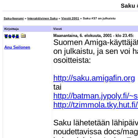
Saku #
Saku-foorumi
»
Interaktiivinen Saku
»
Viestit 2001
» Saku #37 on julkaistu
Kirjoittaja
Viesti
Maanantaina, 6. elokuuta, 2001 - klo 23.45:
Suomen Amiga-käyttäjät
Anu Seilonen
on julkaistu, ja sen voi 
osoitteista:
http://saku.amigafin.org
tai
http://batman.jypoly.fi/~
http://tzimmola.tky.hut.fi
Saku lähetetään lähipäiv
noudettavissa docs/mags