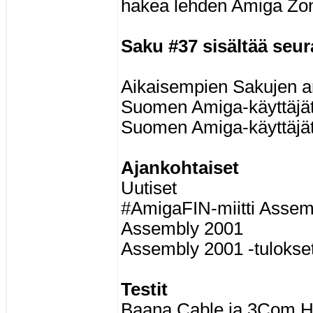
hakea lehden Amiga Zone
Saku #37 sisältää seura
Aikaisempien Sakujen art
Suomen Amiga-käyttäjät
Suomen Amiga-käyttäjät 
Ajankohtaiset
Uutiset
#AmigaFIN-miitti Assemb
Assembly 2001
Assembly 2001 -tulokse
Testit
Baana Cable ja 3Com 