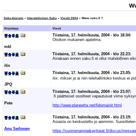
Ww
Saku-foorumi
»
Interaktiivinen Saku
»
Viestit 2004
» Www.saku.fi ?
Kirjoittaja
Viesti
Tiistaina, 17. helmikuuta, 2004 - klo 18.04:
Otsikon mukainen ajatelma.
mkl
Tiistaina, 17. helmikuuta, 2004 - klo 22.23:
Ainakaan ennen saku.fi ei ollut mahdollinen eik
itix
Tiistaina, 17. helmikuuta, 2004 - klo 23.05:
itix: miksei ja ai niin telehallintoko keskus ei 
JPQ
Tiistaina, 17. helmikuuta, 2004 - klo 23.07:
.fi päätteiset osoitteet vapautuivat viime syksy
Pete
http://www.planeetta.net/fidomainit.html
Tiistaina, 17. helmikuuta, 2004 - klo 23.19:
Asiasta on keskusteltu jo aiemmin. Suosittelen
Anu Seilonen
https://suomenamigakayttajat.fi/discus/messa