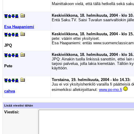
Mainittakoon vielä, että tällä hetkellä sekä saku
Keskiviikkona, 18. helmikuuta, 2004 - klo 10.
Entä Saku.TV. Saisi Tuvalun saarivaltiokin jäll
Esa Haapaniemi
Keskiviikkona, 18. helmikuuta, 2004 - klo 15.
pete: väärin ettei yksityiset.
Esa Haapaniemi: entäs www.suomenclassicamig
JPQ
Keskiviikkona, 18. helmikuuta, 2004 - klo 16.
JPQ: Ainakin tuolla linkissä sanottiin, ettei lai
tarjosi palvelua, jolla lakia kierretään. Tällöin
Pete
käyttöön.
Torstaina, 19. helmikuuta, 2004 - klo 14.33:
Juu ei voi yksityishenkilö varailla fi päätteisi
esimerkiksi allekirjoittanut:
www.po-rno.fi
cahva
Lisää viestisi tähän
Viestisi: