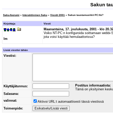
Sakun tau
Saku-foorumi
»
Interaktiivinen Saku
»
Viestit 2001
» Sakun taustamusiikit PC:llä?
Kirjoittaja
Viesti
Maanantaina, 17. joulukuuta, 2001 - klo 20.32
Voiko NT-PC:n konfiguroida soittamaan webbi-S
jota voisi käyttää hemulaattorissa?
lm
Lisää viestisi tähän
Viestisi:
Postitus informaatiota:
Käyttäjätunnus:
Tämä on yksityinen keskust
Salasana:
valinnat:
Aktivoi URL:t automaattisesti tässä viestissä
Toimenpide: