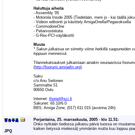
Haluttuja aiheita
- Assembly '05
- Motorola Inside 2005 (Tiedetään, meni jo - kai täällä j
- Videon editointi ja käsittely AmigaOnella/Pegasoksella
- CommodoreOne
- Peliarvosteluita
- G-Rex-PCI-väyläkortti
Muuta
* Sakun julkaisua on siirretty viime hetkillä saapuneiden v
loppuun mennessä.
Tilannekatsaukset julkaistaan ainakin seuraavissa foorume
(
http://foorumi.amigafin.org
).
Saku
c/o Anu Seilonen
Sammaltie 51
90650 Oulu
Internet:
thoriel@sci.fi
Sakunet: 65:10/6.0
BBS: Amiga Zone, (017) 611 015 (avoinna 24h)
Perjantaina, 25. marraskuuta, 2005 - klo 11.51:
Onko nytkään tiedossa julkaisu päivä tuossa on muutama kii
kaiken tietyssä mielessä) ymmärrän mutta kuu loppuu pia
JPQ