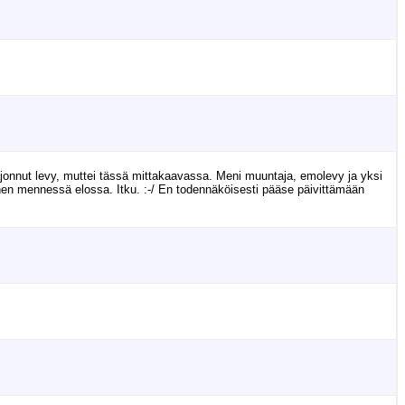
hajonnut levy, muttei tässä mittakaavassa. Meni muuntaja, emolevy ja yksi
iihen mennessä elossa. Itku. :-/ En todennäköisesti pääse päivittämään