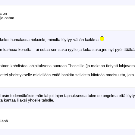
a on
uja ostaa
 keksi humalassa riekuinki, minulta löytyy vähän kaikkea
 karheaa konetta. Tai ostaa sen saku ryylle ja kuka saku,jne nyt pyörittääkä
taan kohdistaa lahjoituksena suoraan Thorielille (ja maksaa tietysti lahjavero
tei yhdistykselle mielellään enää hankita sellaista kiinteää omaisuutta, jota
.. Tosin todennäköisimmän lahjoittajan tapauksessa tulee se ongelma että löyty
ta kantaa liiaksi yhdelle taholle.
eläpä.