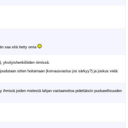
än saa sitä tietty omia
), yksityishenkilöiden nimissä.
 joudutaan sitten hoitamaan (korvausvastuu jos särkyy?) ja joskus vielä
y ihmisiä joiden mielestä lahjan vastaanottoa pidettäisiin puolueellisuuden