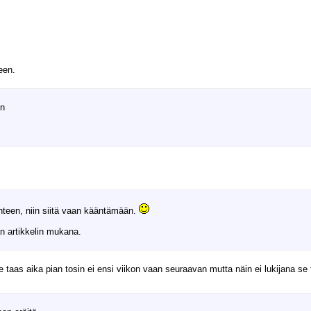
een.
in
ehteen, niin siitä vaan kääntämään.
an artikkelin mukana.
tulee taas aika pian tosin ei ensi viikon vaan seuraavan mutta näin ei lukijana se 