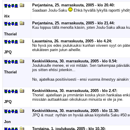
Perjantaina, 25. marraskuuta, 2005 - klo 20.40:
Saadaan Joulu-Saku
Ehkä hyvällä lykyllä raportti yhdi
itix
Perjantaina, 25. marraskuuta, 2005 - klo 21.44:
Kuu loppuu tällä menolla käsiin, joten Joulu-Saku alkaa ku
Thoriel
Lauantaina, 26. marraskuuta, 2005 - klo 4.24:
No hyvä jos edes joulukuuksi kunhan viiveen syyt on päte
etukäteen parin jutun aiheille.
JPQ
Keskiviikkona, 30. marraskuuta, 2005 - klo 0.54:
Joulukuulle menee, ei voi mitään. Sen tarkempaa päivääkää
jos sitten ehtisi jotenkin...
Thoriel
No, ajatelkaa positiivisesti - ensi vuonna ilmestyy ainak
Keskiviikkona, 30. marraskuuta, 2005 - klo 2.47:
Thoriel: ajatellaan ja ymmärrän koska yksin hankalaa enk
missään auttaakkaan oikolukuun minusta ei ole ja jne.
JPQ
Keskiviikkona, 30. marraskuuta, 2005 - klo 11.30:
JPQ & muut: nythän on hyvää aikaa kirjoitella Saku #50:een
Jon
Torstaina, 1. joulukuuta, 2005 - klo 10.30: