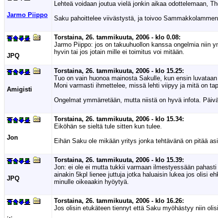
Lehteä voidaan joutua vielä jonkin aikaa odottelemaan, Tho
Jarmo Piippo
Saku pahoittelee viivästystä, ja toivoo Sammakkolammen
Torstaina, 26. tammikuuta, 2006 - klo 0.08:
Jarmo Piippo: jos on takuuhuollon kanssa ongelmia niin 
hyvin tai jos jotain mille ei toimitus voi mitään.
JPQ
Torstaina, 26. tammikuuta, 2006 - klo 15.25:
Tuo on vain huonoa mainosta Sakulle, kun ensin luvataan ja
Moni varmasti ihmettelee, missä lehti viipyy ja mitä on ta
Amigisti
Ongelmat ymmärretään, mutta niistä on hyvä infota. Päiv
Torstaina, 26. tammikuuta, 2006 - klo 15.34:
Eiköhän se sieltä tule sitten kun tulee.
Jon
Eihän Saku ole mikään yritys jonka tehtävänä on pitää asi
Torstaina, 26. tammikuuta, 2006 - klo 15.39:
Jon: ei ole ei mutta tukkii varmaan ilmestyessään pahasti
ainakin 5kpl lienee juttuja jotka haluaisin lukea jos olisi e
JPQ
minulle oikeaakin hyöytyä.
Torstaina, 26. tammikuuta, 2006 - klo 16.26:
Jos olisin etukäteen tiennyt että Saku myöhästyy niin ol