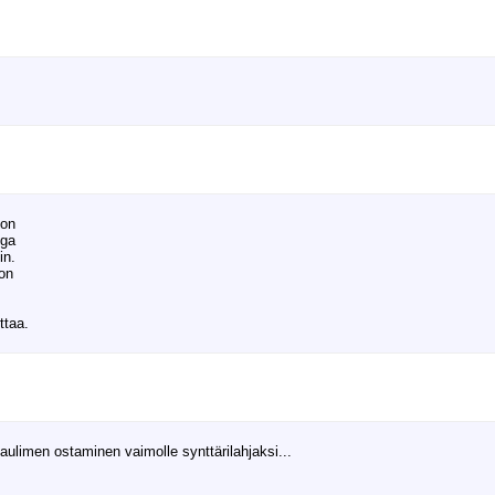
ton
iga
in.
 on
ttaa.
ulimen ostaminen vaimolle synttärilahjaksi...