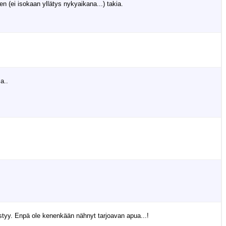
n (ei isokaan yllätys nykyaikana...) takia.
a..
styy. Enpä ole kenenkään nähnyt tarjoavan apua...!