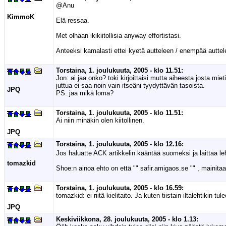
@Anu
KimmoK
Elä ressaa.
Met olhaan ikikiitollisia anyway effortistasi.
Anteeksi kamalasti ettei kyetä autteleen / enempää auttel
Torstaina, 1. joulukuuta, 2005 - klo 11.51:
Jon: ai jaa onko? toki kirjoittaisi mutta aiheesta josta miet
juttua ei saa noin vain itseäni tyydyttävän tasoista.
JPQ
PS. jaa mikä loma?
Torstaina, 1. joulukuuta, 2005 - klo 11.51:
Ai niin minäkin olen kiitollinen.
JPQ
Torstaina, 1. joulukuuta, 2005 - klo 12.16:
Jos haluatte ACK artikkelin kääntää suomeksi ja laittaa l
tomazkid
Shoe:n ainoa ehto on että "" safir.amigaos.se "" , mainita
Torstaina, 1. joulukuuta, 2005 - klo 16.59:
tomazkid: ei riitä kielitaito. Ja kuten tiistain iltalehtikin 
JPQ
Keskiviikkona, 28. joulukuuta, 2005 - klo 1.13: