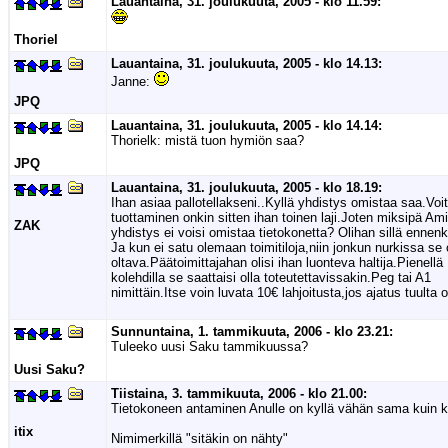
Lauantaina, 31. joulukuuta, 2005 - klo 11.59:
Thoriel
Lauantaina, 31. joulukuuta, 2005 - klo 14.13:
Janne:
JPQ
Lauantaina, 31. joulukuuta, 2005 - klo 14.14:
Thorielk: mistä tuon hymiön saa?
JPQ
Lauantaina, 31. joulukuuta, 2005 - klo 18.19:
Ihan asiaa pallotellakseni..Kyllä yhdistys omistaa saa.Voi
tuottaminen onkin sitten ihan toinen laji.Joten miksipä Am
ZAK
yhdistys ei voisi omistaa tietokonetta? Olihan sillä ennenk
Ja kun ei satu olemaan toimitiloja,niin jonkun nurkissa se
oltava.Päätoimittajahan olisi ihan luonteva haltija.Pienellä
kolehdilla se saattaisi olla toteutettavissakin.Peg tai A1
nimittäin.Itse voin luvata 10€ lahjoitusta,jos ajatus tuulta o
Sunnuntaina, 1. tammikuuta, 2006 - klo 23.21:
Tuleeko uusi Saku tammikuussa?
Uusi Saku?
Tiistaina, 3. tammikuuta, 2006 - klo 21.00:
Tietokoneen antaminen Anulle on kyllä vähän sama kuin ka
itix
Nimimerkillä "sitäkin on nähty"