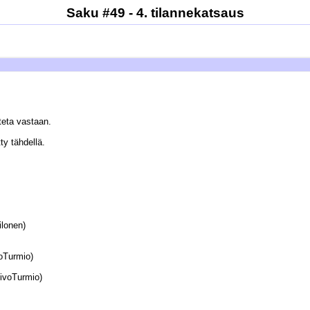
Saku #49 - 4. tilannekatsaus
teta vastaan.
ty tähdellä.
ilonen)
oTurmio)
AivoTurmio)