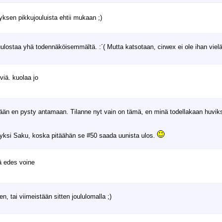
tyksen pikkujouluista ehtii mukaan ;)
ulostaa yhä todennäköisemmältä. :´( Mutta katsotaan, cirwex ei ole ihan vielä
viä. kuolaa jo
n en pysty antamaan. Tilanne nyt vain on tämä, en minä todellakaan huvikseni
in yksi Saku, koska pitäähän se #50 saada uunista ulos.
ä edes voine
, tai viimeistään sitten joululomalla ;)