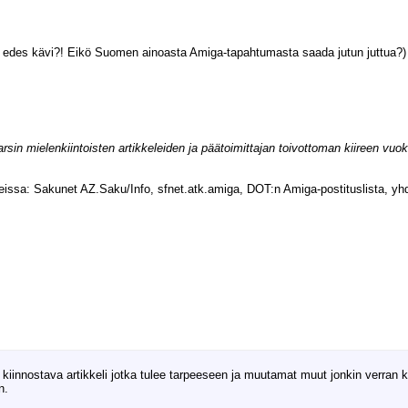
oku edes kävi?! Eikö Suomen ainoasta Amiga-tapahtumasta saada jutun juttua?)
arsin mielenkiintoisten artikkeleiden ja päätoimittajan toivottoman kiireen vuo
issa: Sakunet AZ.Saku/Info, sfnet.atk.amiga, DOT:n Amiga-postituslista, yhd
nnostava artikkeli jotka tulee tarpeeseen ja muutamat muut jonkin verran kiin
n.