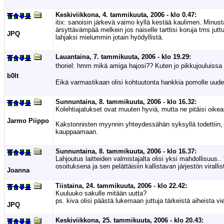
Keskiviikkona, 4. tammikuuta, 2006 - klo 0.47:
itix: sanoisin järkevä vaimo kyllä kestää kaulimen. Minust
ärsyttävämpää melkein jos naiselle tarttisi koruja tms jutt
JPQ
lahjaksi mielummin jotain hyödyllistä.
Lauantaina, 7. tammikuuta, 2006 - klo 19.29:
thoriel: hmm mikä amiga hajosi?? Kuten jo pikkujouluissa
b0lt
Eikä varmastikaan olisi kohtuutonta hankkia pomolle uuden
Sunnuntaina, 8. tammikuuta, 2006 - klo 16.32:
Kolehtiajatukset ovat muuten hyviä, mutta ne pitäisi oikeas
Jarmo Piippo
Kakstonnisten myynnin yhteydessähän syksyllä todettiin, et
kauppaamaan.
Sunnuntaina, 8. tammikuuta, 2006 - klo 16.37:
Lahjoutus laitteiden valmistajalta olisi yksi mahdollisuus
osoituksena ja sen pelättäisiin kallistavan järjestön virallis
Joanna
Tiistaina, 24. tammikuuta, 2006 - klo 22.42:
Kuuluuko sakulle mitään uutta?
ps. kiva olisi päästä lukemaan juttuja tärkeistä aiheista vi
JPQ
Keskiviikkona, 25. tammikuuta, 2006 - klo 20.43: