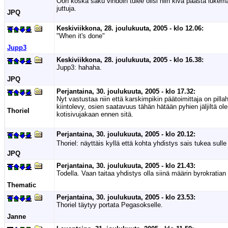
Ööh koska saku vihdoin tulee olisi niin kiva päästä lukem
juttuja.
JPQ
Keskiviikkona, 28. joulukuuta, 2005 - klo 12.06:
"When it's done"
Jupp3
Keskiviikkona, 28. joulukuuta, 2005 - klo 16.38:
Jupp3: hahaha.
JPQ
Perjantaina, 30. joulukuuta, 2005 - klo 17.32:
Nyt vastustaa niin että karskimpikin päätoimittaja on pil
kiintolevy, osien saatavuus tähän hätään pyhien jäljiltä 
Thoriel
kotisivujakaan ennen sitä.
Perjantaina, 30. joulukuuta, 2005 - klo 20.12:
Thoriel: näyttäis kyllä että kohta yhdistys sais tukea sull
JPQ
Perjantaina, 30. joulukuuta, 2005 - klo 21.43:
Todella. Vaan taitaa yhdistys olla siinä määrin byrokratian 
Thematic
Perjantaina, 30. joulukuuta, 2005 - klo 23.53:
Thoriel täytyy portata Pegasokselle.
Janne