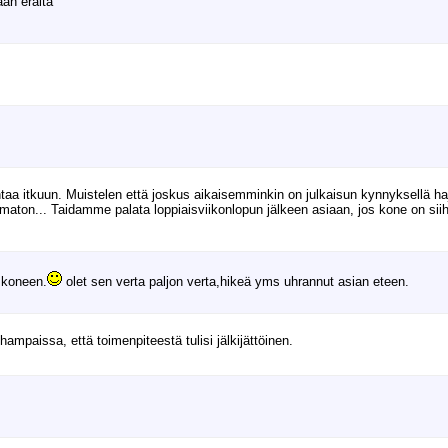
aan eräitä
lahtaa itkuun. Muistelen että joskus aikaisemminkin on julkaisun kynnyksellä 
olematon... Taidamme palata loppiaisviikonlopun jälkeen asiaan, jos kone on s
e koneen.
olet sen verta paljon verta,hikeä yms uhrannut asian eteen.
hampaissa, että toimenpiteestä tulisi jälkijättöinen.