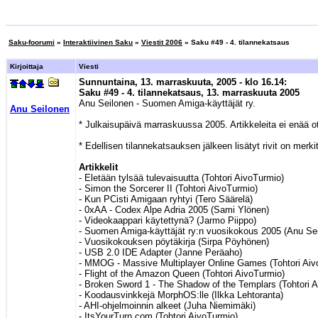
Saku-foorumi
»
Interaktiivinen Saku
»
Viestit 2006
» Saku #49 - 4. tilannekatsaus
Kirjoittaja
Viesti
Sunnuntaina, 13. marraskuuta, 2005 - klo 16.14:
Saku #49 - 4. tilannekatsaus, 13. marraskuuta 2005
Anu Seilonen - Suomen Amiga-käyttäjät ry.
Anu Seilonen
* Julkaisupäivä marraskuussa 2005. Artikkeleita ei enää o
* Edellisen tilannekatsauksen jälkeen lisätyt rivit on merkit
Artikkelit
- Eletään tylsää tulevaisuutta (Tohtori AivoTurmio)
- Simon the Sorcerer II (Tohtori AivoTurmio)
- Kun PCisti Amigaan ryhtyi (Tero Säärelä)
- 0xAA - Codex Alpe Adria 2005 (Sami Ylönen)
- Videokaappari käytettynä? (Jarmo Piippo)
- Suomen Amiga-käyttäjät ry:n vuosikokous 2005 (Anu Se
- Vuosikokouksen pöytäkirja (Sirpa Pöyhönen)
- USB 2.0 IDE Adapter (Janne Peräaho)
- MMOG - Massive Multiplayer Online Games (Tohtori Aiv
- Flight of the Amazon Queen (Tohtori AivoTurmio)
- Broken Sword 1 - The Shadow of the Templars (Tohtori 
- Koodausvinkkejä MorphOS:lle (Ilkka Lehtoranta)
- AHI-ohjelmoinnin alkeet (Juha Niemimäki)
- ItsYourTurn.com (Tohtori AivoTurmio)