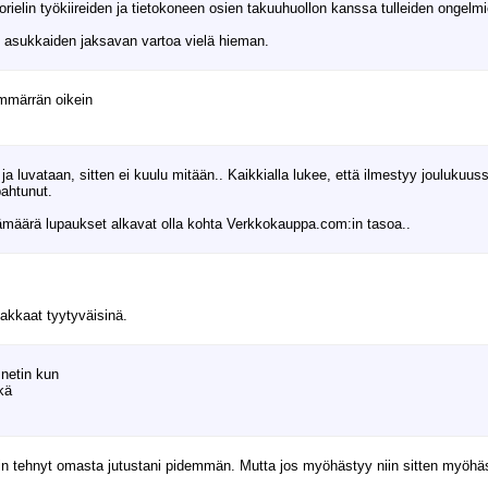
rielin työkiireiden ja tietokoneen osien takuuhuollon kanssa tulleiden ongelmie
 asukkaiden jaksavan vartoa vielä hieman.
ymmärrän oikein
 luvataan, sitten ei kuulu mitään.. Kaikkialla lukee, että ilmestyy joulukuuss
pahtunut.
ämäärä lupaukset alkavat olla kohta Verkkokauppa.com:in tasoa..
akkaat tyytyväisinä.
 netin kun
hkä
isin tehnyt omasta jutustani pidemmän. Mutta jos myöhästyy niin sitten myöhä