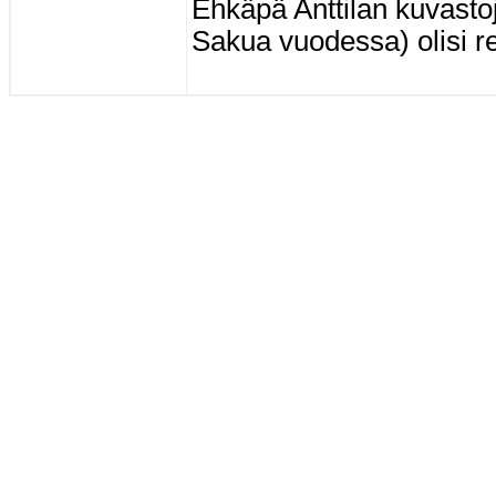
Ehkäpä Anttilan kuvastoje
Sakua vuodessa) olisi re