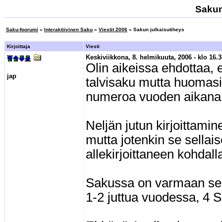
Sakun
Saku-foorumi
»
Interaktiivinen Saku
»
Viestit 2006
» Sakun julkaisutiheys
Kirjoittaja
Viesti
Keskiviikkona, 8. helmikuuta, 2006 - klo 16.3
Olin aikeissa ehdottaa, e
jap
talvisaku mutta huomasi
numeroa vuoden aikana
Neljän jutun kirjoittamin
mutta jotenkin se sella
allekirjoittaneen kohdall
Sakussa on varmaan sen v
1-2 juttua vuodessa, 4 