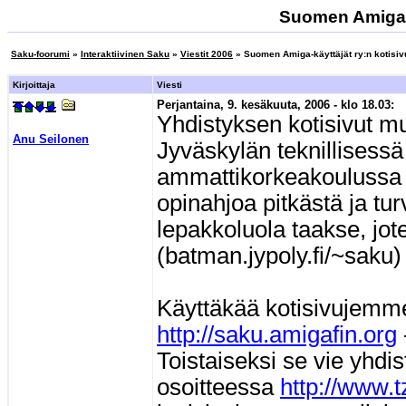
Suomen Amiga-kä
Saku-foorumi
»
Interaktiivinen Saku
»
Viestit 2006
» Suomen Amiga-käyttäjät ry:n kotisiv
Kirjoittaja
Viesti
Perjantaina, 9. kesäkuuta, 2006 - klo 18.03:
Yhdistyksen kotisivut mu
Anu Seilonen
Jyväskylän teknillisessä
ammattikorkeakoulussa j
opinahjoa pitkästä ja tur
lepakkoluola taakse, j
(batman.jypoly.fi/~saku) 
Käyttäkää kotisivujemme 
http://saku.amigafin.org
Toistaiseksi se vie yhdis
osoitteessa
http://www.