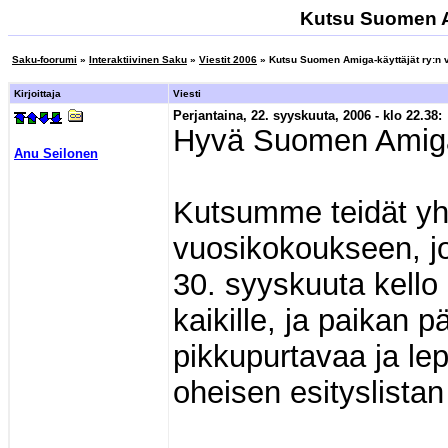
Kutsu Suomen Am
Saku-foorumi
»
Interaktiivinen Saku
»
Viestit 2006
» Kutsu Suomen Amiga-käyttäjät ry:n
Kirjoittaja
Viesti
Perjantaina, 22. syyskuuta, 2006 - klo 22.38:
Hyvä Suomen Amiga-
Anu Seilonen
Kutsumme teidät yh
vuosikokoukseen, jo
30. syyskuuta kello
kaikille, ja paikan p
pikkupurtavaa ja l
oheisen esityslistan