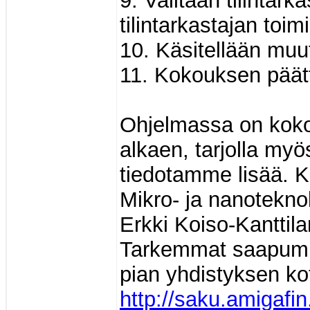
9. Valitaan tilintark
tilintarkastajan toim
10. Käsitellään muut 
11. Kokouksen päät
Ohjelmassa on kokou
alkaen, tarjolla my
tiedotamme lisää. K
Mikro- ja nanotekno
Erkki Koiso-Kanttilan
Tarkemmat saapumis
pian yhdistyksen kot
http://saku.amigafin