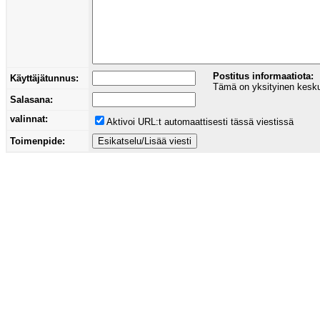
Postitus informaatiota:
Käyttäjätunnus:
Tämä on yksityinen keskust
Salasana:
valinnat:
Aktivoi URL:t automaattisesti tässä viestissä
Toimenpide: