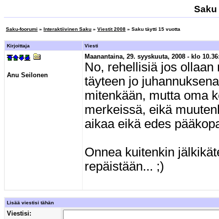
Saku 
Saku-foorumi
»
Interaktiivinen Saku
»
Viestit 2008
» Saku täytti 15 vuotta
Kirjoittaja
Viesti
Maanantaina, 29. syyskuuta, 2008 - klo 10.36
No, rehellisiä jos ollaan 
Anu Seilonen
täyteen jo juhannuksena. 
mitenkään, mutta oma k
merkeissä, eikä muuten
aikaa eikä edes pääkopa
Onnea kuitenkin jälkikäte
repäistään... ;)
Lisää viestisi tähän
Viestisi: