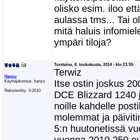
olisko esim. iloo e
aulassa tms... Tai o
mitä haluis infomie
ympäri tiloja?
Torstaina, 8. toukokuuta, 2014 - klo 23.59:
Terwiz
Hanzu
Itse ostin joskus 200
Käyttäjätunnus:
hanzu
Rekisteröity:
3-2010
DCE Blizzard 1240 j
noille kahdelle post
molemmat ja päiviti
5:n huutonetissä vu
vuonna 2010 250 euro