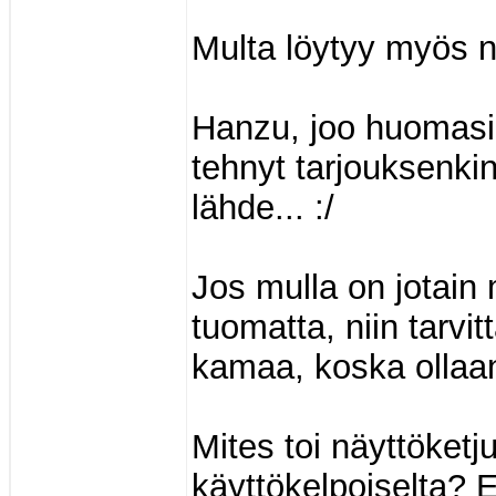
Multa löytyy myös nä
Hanzu, joo huomasin 
tehnyt tarjouksenkin,
lähde... :/
Jos mulla on jotain m
tuomatta, niin tarv
kamaa, koska ollaa
Mites toi näyttöketj
käyttökelpoiselta? En