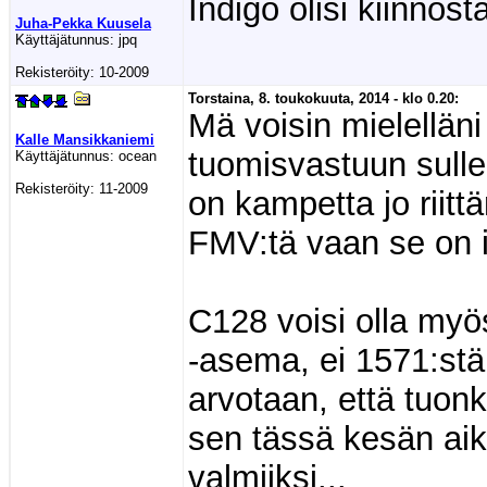
Indigö olisi kiinnost
Juha-Pekka Kuusela
Käyttäjätunnus:
jpq
Rekisteröity:
10-2009
Torstaina, 8. toukokuuta, 2014 - klo 0.20:
Mä voisin mielellän
Kalle Mansikkaniemi
tuomisvastuun sulle
Käyttäjätunnus:
ocean
Rekisteröity:
11-2009
on kampetta jo riitt
FMV:tä vaan se on i
C128 voisi olla myö
-asema, ei 1571:stä
arvotaan, että tuon
sen tässä kesän aika
valmiiksi...