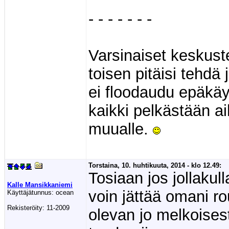
- - - - - - -
Varsinaiset keskuste
toisen pitäisi tehdä 
ei floodaudu epäkäy
kaikki pelkästään ai
muualle.
Torstaina, 10. huhtikuuta, 2014 - klo 12.49:
Tosiaan jos jollakul
Kalle Mansikkaniemi
voin jättää omani r
Käyttäjätunnus:
ocean
Rekisteröity:
11-2009
olevan jo melkoisesti