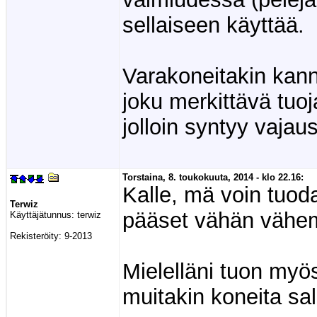
sellaiseen käyttää.
Varakoneitakin kann
joku merkittävä tuoj
jolloin syntyy vajaust
Torstaina, 8. toukokuuta, 2014 - klo 22.16:
Kalle, mä voin tuoda
Terwiz
pääset vähän vähem
Käyttäjätunnus:
terwiz
Rekisteröity:
9-2013
Mielelläni tuon myö
muitakin koneita sal