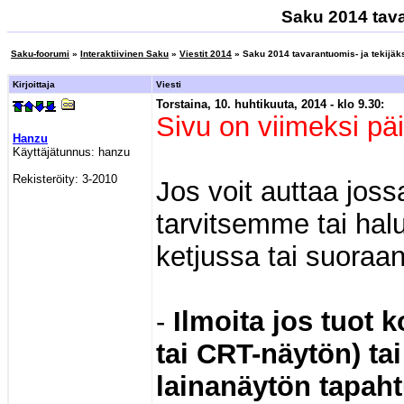
Saku 2014 tavar
Saku-foorumi
»
Interaktiivinen Saku
»
Viestit 2014
» Saku 2014 tavarantuomis- ja tekijäks
Kirjoittaja
Viesti
Torstaina, 10. huhtikuuta, 2014 - klo 9.30:
Sivu on viimeksi päi
Hanzu
Käyttäjätunnus:
hanzu
Rekisteröity:
3-2010
Jos voit auttaa joss
tarvitsemme tai ha
ketjussa tai suoraan
-
Ilmoita jos tuot
tai CRT-näytön) tai
lainanäytön tapaht