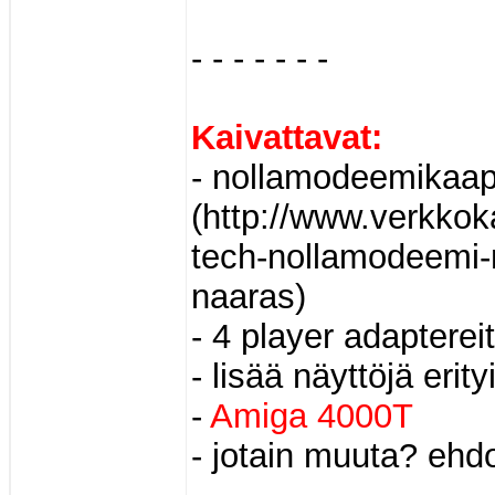
- - - - - - -
Kaivattavat:
- nollamodeemikaape
(http://www.verkkok
tech-nollamodeemi-
naaras)
- 4 player adapterei
- lisää näyttöjä erit
-
Amiga 4000T
- jotain muuta? ehd