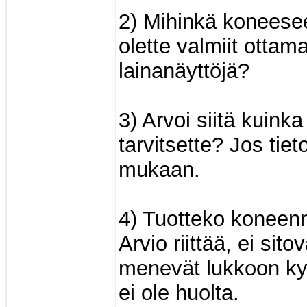
2) Mihinkä koneese
olette valmiit otta
lainanäyttöjä?
3) Arvoi siitä kuin
tarvitsette? Jos tie
mukaan.
4) Tuotteko koneenne
Arvio riittää, ei sito
menevät lukkoon kyll
ei ole huolta.