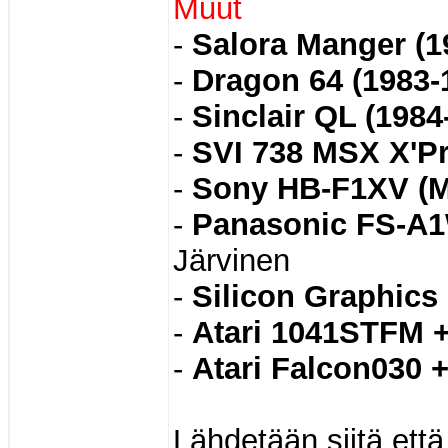
Muut
-
Salora Manger (1
-
Dragon 64 (1983-
-
Sinclair QL (1984
-
SVI 738 MSX X'Pr
-
Sony HB-F1XV (M
-
Panasonic FS-A1
Järvinen
-
Silicon Graphics 
-
Atari 1041STFM +
-
Atari Falcon030 +
Lähdetään siitä ett