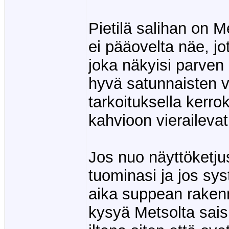
Pietilä salihan on M
ei pääovelta näe, j
joka näkyisi parven k
hyvä satunnaisten v
tarkoituksella kerro
kahvioon vierailevat
Jos nuo näyttöketjus
tuominasi ja jos sy
aika suppean rakenn
kysyä Metsolta saisi