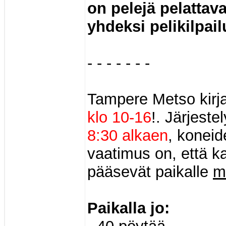
on pelejä pelattava
yhdeksi pelikilpai
- - - - - - -
Tampere Metso kirjas
klo 10-16
!. Järjeste
8:30 alkaen
, koneid
vaatimus on, että ka
pääsevät paikalle
m
Paikalla jo: