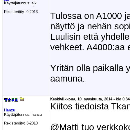
Käyttäjätunnus:
ajk
Rekisteröity:
9-2013
Tulossa on A1000 j
näyttö ja nehän sop
Luulisin että yhdell
vehkeet. A4000:aa 
Yritän olla paikall
aamuna.
Keskiviikkona, 10. syyskuuta, 2014 - klo 0.34
Kiitos tiedoista Tkan
Hanzu
Käyttäjätunnus:
hanzu
Rekisteröity:
3-2010
@Matti tuo verkkoko