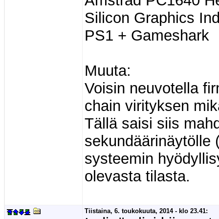
Amstrad PC1640 Her
Silicon Graphics In
PS1 + Gameshark
Muuta:
Voisin neuvotella f
chain virityksen mikä
Tällä saisi siis ma
sekundäärinäytölle (j
systeemin hyödyllis
olevasta tilasta.
Tiistaina, 6. toukokuuta, 2014 - klo 23.41: