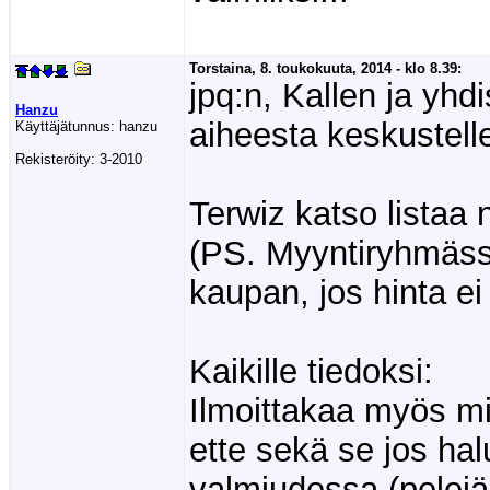
Torstaina, 8. toukokuuta, 2014 - klo 8.39:
jpq:n, Kallen ja yh
Hanzu
aiheesta keskustell
Käyttäjätunnus:
hanzu
Rekisteröity:
3-2010
Terwiz katso listaa
(PS. Myyntiryhmäss
kaupan, jos hinta ei 
Kaikille tiedoksi:
Ilmoittakaa myös mi
ette sekä se jos hal
valmiudessa (pelejä 