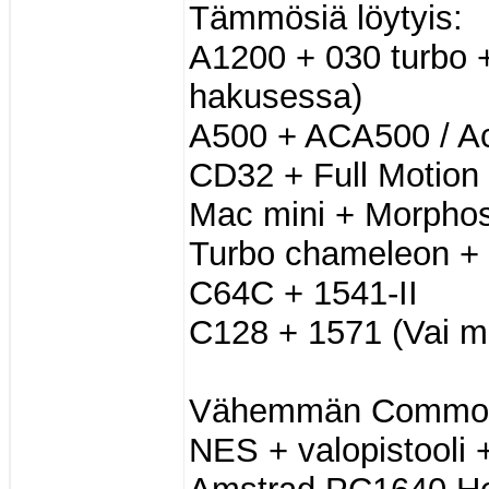
Tämmösiä löytyis:
A1200 + 030 turbo 
hakusessa)
A500 + ACA500 / Act
CD32 + Full Motion
Mac mini + Morphos
Turbo chameleon + 
C64C + 1541-II
C128 + 1571 (Vai mi
Vähemmän Commod
NES + valopistooli