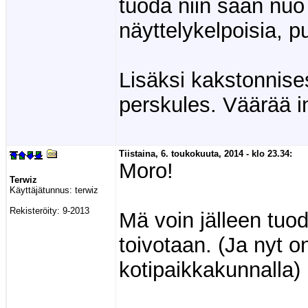
tuoda niin saan nu
näyttelykelpoisia, pu
Lisäksi kakstonnises
perskules. Väärää i
Tiistaina, 6. toukokuuta, 2014 - klo 23.34:
Moro!
Terwiz
Käyttäjätunnus:
terwiz
Rekisteröity:
9-2013
Mä voin jälleen tuod
toivotaan. (Ja nyt o
kotipaikkakunnalla)