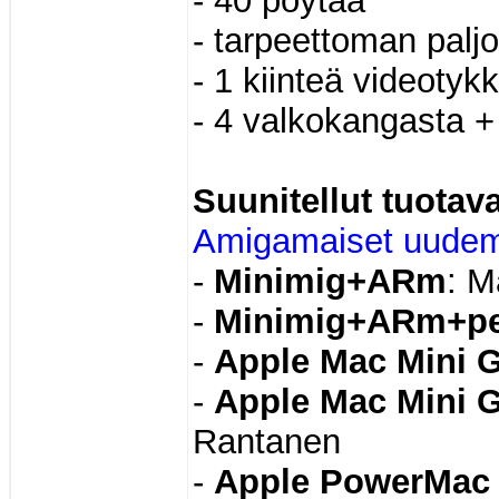
- 40 pöytää
- tarpeettoman paljo
- 1 kiinteä videotykk
- 4 valkokangasta +
Suunitellut tuotav
Amigamaiset uude
-
Minimig+ARm
: M
-
Minimig+ARm+pel
-
Apple Mac Mini G
-
Apple Mac Mini 
Rantanen
-
Apple PowerMac