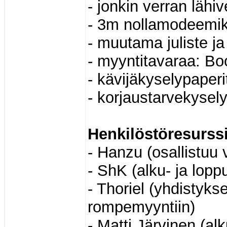
- jonkin verran läh
- 3m nollamodeemik
- muutama juliste ja
- myyntitavaraa: Bo
- kävijäkyselypaper
- korjaustarvekysel
Henkilöstöresurssi
- Hanzu (osallistuu
- ShK (alku- ja lopp
- Thoriel (yhdistyk
rompemyyntiin)
- Matti Järvinen (al