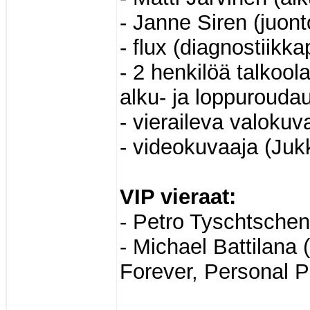
- Janne Siren (juon
- flux (diagnostiikka
- 2 henkilöä talkool
alku- ja loppuroudau
- vieraileva valokuv
- videokuvaaja (Juk
VIP vieraat:
- Petro Tyschtschen
- Michael Battilana
Forever, Personal P