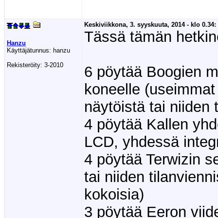
Keskiviikkona, 3. syyskuuta, 2014 - klo 0.34:
Tässä tämän hetkine
Hanzu
Käyttäjätunnus:
hanzu
Rekisteröity:
3-2010
6 pöytää Boogien myy
koneelle (useimmat k
näytöistä tai niiden 
4 pöytää Kallen yhd
LCD, yhdessä integr
4 pöytää Terwizin se
tai niiden tilanvien
kokoisia)
3 pöytää Eeron viide