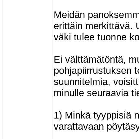
Meidän panoksemme
erittäin merkittävä. 
väki tulee tuonne ko
Ei välttämätöntä, mu
pohjapiirrustuksen 
suunnitelmia, voisitt
minulle seuraavia ti
1) Minkä tyyppisiä 
varattavaan pöytäs