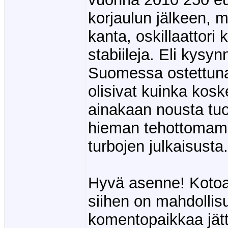
korjaulun jälkeen, 
kanta, oskillaattori
stabiileja. Eli kysy
Suomessa ostettuna
olisivat kuinka kosk
ainakaan nousta tuo
hieman tehottomam
turbojen julkaisusta.
Hyvä asenne! Kotoa
siihen on mahdollis
komentopaikkaa jät