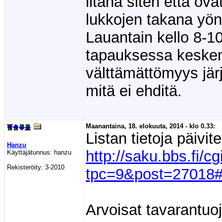
iltana siten että ovat
lukkojen takana yön,
Lauantain kello 8-1
tapauksessa kesken,
välttämättömyys jär
mitä ei ehditä.
Maanantaina, 18. elokuuta, 2014 - klo 0.33:
Listan tietoja päivite
Hanzu
http://saku.bbs.fi/c
Käyttäjätunnus:
hanzu
Rekisteröity:
3-2010
tpc=9&post=2701
Arvoisat tavarantu