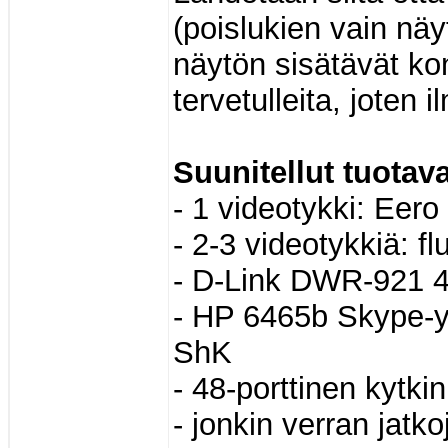
(poislukien vain näy
näytön sisätävät kon
tervetulleita, joten i
Suunitellut tuotav
- 1 videotykki: Eer
- 2-3 videotykkiä: fl
- D-Link DWR-921 4G
- HP 6465b Skype-yht
ShK
- 48-porttinen kytki
- jonkin verran jatk