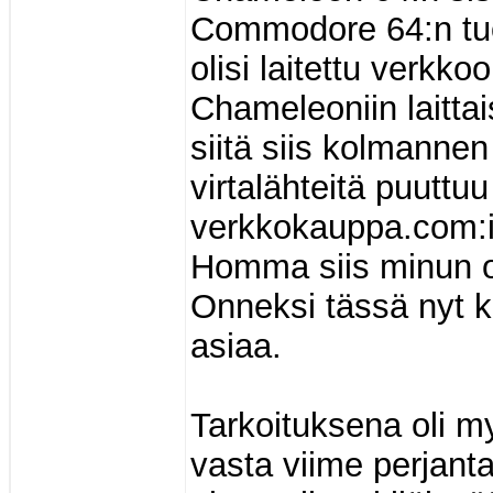
Commodore 64:n tuo
olisi laitettu verkko
Chameleoniin laitta
siitä siis kolmanne
virtalähteitä puuttuu
verkkokauppa.com:i
Homma siis minun os
Onneksi tässä nyt ku
asiaa.
Tarkoituksena oli m
vasta viime perjanta