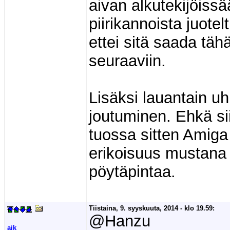
aivan alkutekijöiss
piirikannoista juote
ettei sitä saada tä
seuraaviin.
Lisäksi lauantain uh
joutuminen. Ehkä si
tuossa sitten Amig
erikoisuus mustana 
pöytäpintaa.
Tiistaina, 9. syyskuuta, 2014 - klo 19.59:
@Hanzu
ajk