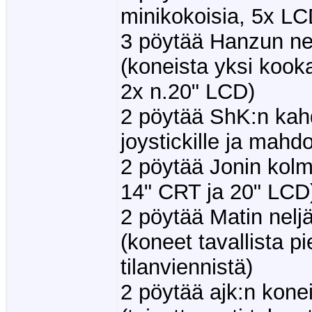
minikokoisia, 5x LC
3 pöytää Hanzun nelj
(koneista yksi kooka
2x n.20" LCD)
2 pöytää ShK:n kahd
joystickille ja mahdo
2 pöytää Jonin kolme
14" CRT ja 20" LCD
2 pöytää Matin neljä
(koneet tavallista p
tilanviennistä)
2 pöytää ajk:n konei