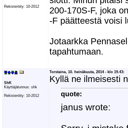
slotti. Minun pitäis
Rekisteröity:
10-2012
200-170S-F, joka on s
-F päätteestä voisi 
Jotaarkka Pennasell
tapahtumaan.
Torstaina, 10. heinäkuuta, 2014 - klo 19.43:
Kyllä ne ilmeisesti 
ShK
Käyttäjätunnus:
shk
quote:
Rekisteröity:
10-2012
janus wrote: