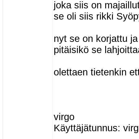
joka siis on majail
se oli siis rikki Sy
nyt se on korjattu j
pitäisikö se lahjoitt
olettaen tietenkin et
virgo
Käyttäjätunnus: vir