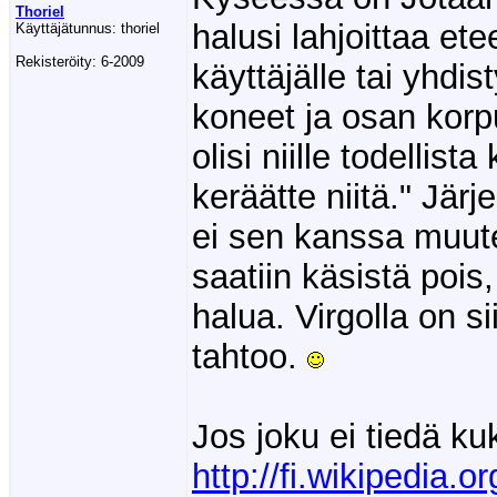
Thoriel
halusi lahjoittaa et
Käyttäjätunnus:
thoriel
Rekisteröity:
6-2009
käyttäjälle tai yhdis
koneet ja osan korpui
olisi niille todellist
keräätte niitä." Jär
ei sen kanssa muut
saatiin käsistä poi
halua. Virgolla on s
tahtoo.
Jos joku ei tiedä ku
http://fi.wikipedia.