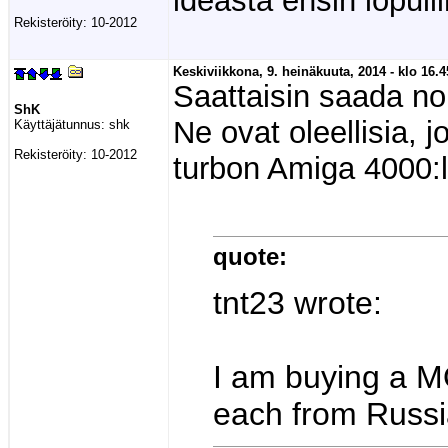
ideasta ensin lopul
Rekisteröity:
10-2012
Keskiviikkona, 9. heinäkuuta, 2014 - klo 16.4
Saattaisin saada noit
ShK
Ne ovat oleellisia, 
Käyttäjätunnus:
shk
Rekisteröity:
10-2012
turbon Amiga 4000:l
quote:
tnt23 wrote:
I am buying a M
each from Russia