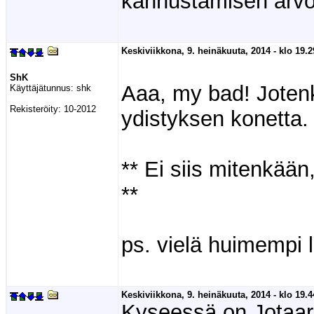
kannustamisen arvoi
Keskiviikkona, 9. heinäkuuta, 2014 - klo 19.2
ShK
Aaa, my bad! Jotenk
Käyttäjätunnus:
shk
Rekisteröity:
10-2012
ydistyksen konetta
** Ei siis mitenkää
**
ps. vielä huimempi l
Keskiviikkona, 9. heinäkuuta, 2014 - klo 19.4
Kyseessä on Jotaar