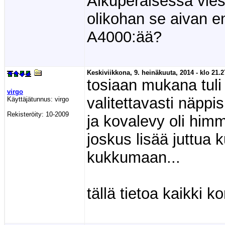
Alkuperäisessä vie
olikohan se aivan e
A4000:ää?
Keskiviikkona, 9. heinäkuuta, 2014 - klo 21.2
tosiaan mukana tul
virgo
valitettavasti näppis
Käyttäjätunnus:
virgo
Rekisteröity:
10-2009
ja kovalevy oli him
joskus lisää juttua 
kukkumaan...
tällä tietoa kaikki k