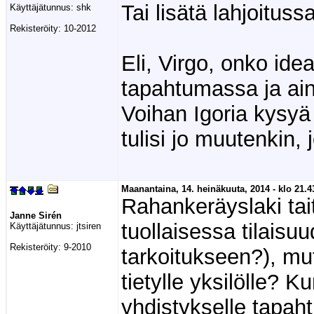
Tai lisätä lahjoituss
Käyttäjätunnus:
shk
Rekisteröity:
10-2012
Eli, Virgo, onko idea
tapahtumassa ja ain
Voihan Igoria kysyä
tulisi jo muutenkin, 
Maanantaina, 14. heinäkuuta, 2014 - klo 21.4
Rahankeräyslaki tai
Janne Sirén
tuollaisessa tilaisu
Käyttäjätunnus:
jtsiren
Rekisteröity:
9-2010
tarkoitukseen?), mut
tietylle yksilölle? 
yhdistykselle tapaht