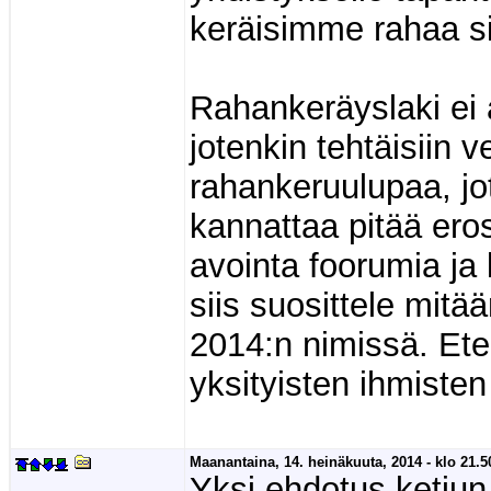
keräisimme rahaa si
Rahankeräyslaki ei 
jotenkin tehtäisiin 
rahankeruulupaa, jo
kannattaa pitää ero
avointa foorumia ja
siis suosittele mitä
2014:n nimissä. Ete
yksityisten ihmisten
Maanantaina, 14. heinäkuuta, 2014 - klo 21.5
Yksi ehdotus ketjun