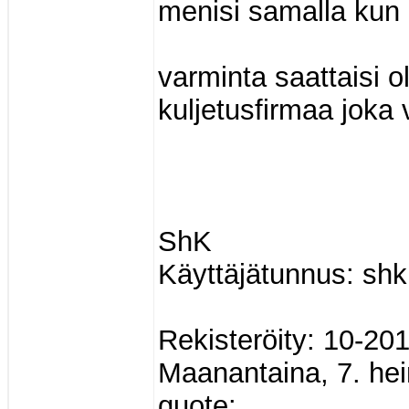
menisi samalla kun
varminta saattaisi o
kuljetusfirmaa joka v
ShK
Käyttäjätunnus: shk
Rekisteröity: 10-20
Maanantaina, 7. hei
quote: