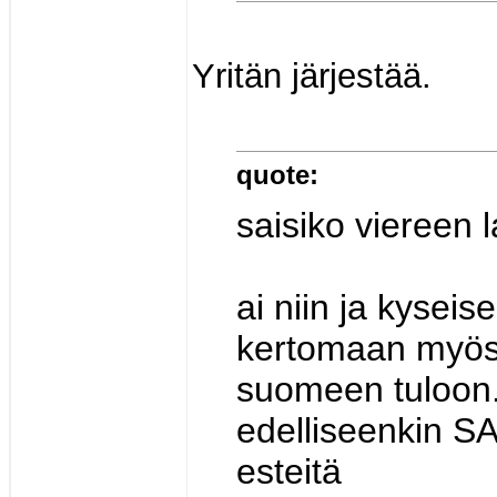
Yritän järjestää.
quote:
saisiko viereen l
ai niin ja kyseis
kertomaan myös 
suomeen tuloon. 
edelliseenkin SA
esteitä