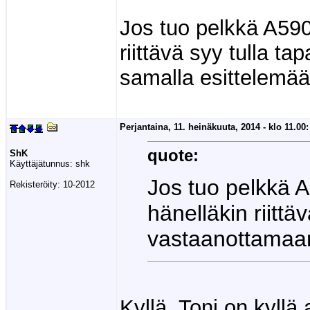
Jos tuo pelkkä A590 
riittävä syy tulla 
samalla esittelemää
Perjantaina, 11. heinäkuuta, 2014 - klo 11.00:
quote:
ShK
Käyttäjätunnus:
shk
Jos tuo pelkkä A5
Rekisteröity:
10-2012
hänelläkin riitt
vastaanottamaan
Kyllä, Toni on kyllä