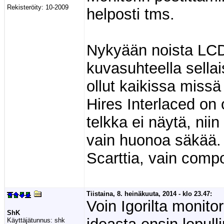
Rekisteröity:
10-2009
helposti tms.
Nykyään noista LCD-
kuvasuhteella sellai
ollut kaikissa miss
Hires Interlaced on 
telkka ei näytä, nii
vain huonoa säkää. 
Scarttia, vain compos
Tiistaina, 8. heinäkuuta, 2014 - klo 23.47:
Voin Igorilta monito
ShK
Käyttäjätunnus:
shk