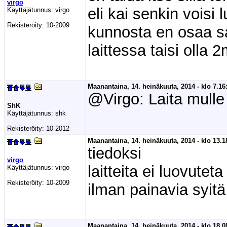
virgo
eli kai senkin voisi 
Käyttäjätunnus:
virgo
Rekisteröity:
10-2009
kunnosta en osaa s
laittessa taisi olla 
Maanantaina, 14. heinäkuuta, 2014 - klo 7.16
@Virgo: Laita mulle m
ShK
Käyttäjätunnus:
shk
Rekisteröity:
10-2012
Maanantaina, 14. heinäkuuta, 2014 - klo 13.1
tiedoksi
virgo
laitteita ei luovut
Käyttäjätunnus:
virgo
Rekisteröity:
10-2009
ilman painavia syitä
Maanantaina, 14. heinäkuuta, 2014 - klo 18.0