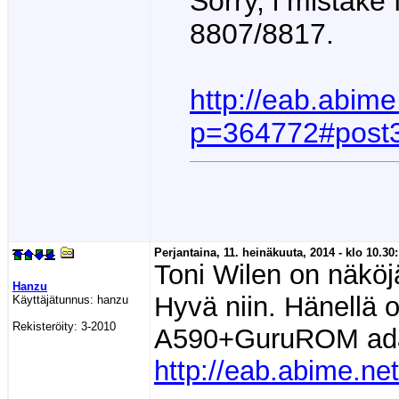
Sorry, i mistake 
8807/8817.
http://eab.abim
p=364772#post
Perjantaina, 11. heinäkuuta, 2014 - klo 10.30:
Toni Wilen on näkö
Hanzu
Hyvä niin. Hänellä
Käyttäjätunnus:
hanzu
Rekisteröity:
3-2010
A590+GuruROM ada
http://eab.abime.n