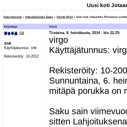
Uusi koti Jotaa
Saku-foorumi
»
Interaktiivinen Saku
»
Viestit 2014
» Uusi koti Jotaarkka Pennasen vanhoi
Kirjoittaja
Viesti
Tiistaina, 8. heinäkuuta, 2014 - klo 22.25:
virgo
ShK
Käyttäjätunnus: vir
Käyttäjätunnus:
shk
Rekisteröity:
10-2012
Rekisteröity: 10-20
Sunnuntaina, 6. hei
mitäpä porukka on mi
Saku sain viimevuod
sitten Lahjoituksen