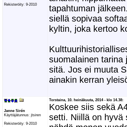
Rekisteröity:
9-2010
tapahtuman jälkeen.
siellä sopivaa softaa
kyltin, joka kertoo 
Kulttuurihistoriallis
suomalainen tarina ja
sitä. Jos ei muuta S
ainakin kerran yleisö
Torstaina, 10. heinäkuuta, 2014 - klo 14.38:
Koskee siis sekä A
Janne Sirén
setti. Niillä on hyvä
Käyttäjätunnus:
jtsiren
Rekisteröity:
9-2010