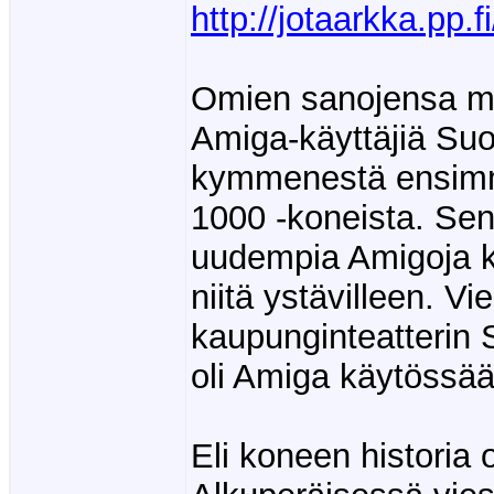
http://jotaarkka.pp.f
Omien sanojensa mu
Amiga-käyttäjiä Su
kymmenestä ensimm
1000 -koneista. Sen
uudempia Amigoja ko
niitä ystävilleen. V
kaupunginteatterin 
oli Amiga käytössään
Eli koneen historia 