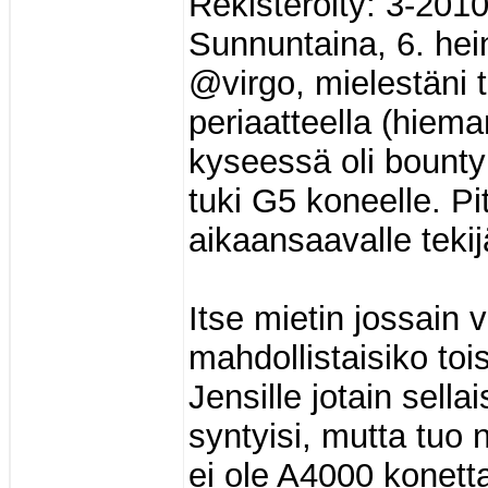
Rekisteröity: 3-201
Sunnuntaina, 6. hei
@virgo, mielestäni t
periaatteella (hiem
kyseessä oli bount
tuki G5 koneelle. Pi
aikaansaavalle tekijä
Itse mietin jossain
mahdollistaisiko to
Jensille jotain sell
syntyisi, mutta tuo 
ei ole A4000 konett