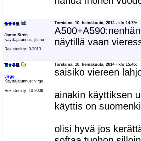
nähdä monen vuode
Torstaina, 10. heinäkuuta, 2014 - klo 14.39:
A500+A590:nenhän ei
Janne Sirén
näytillä vaan vieres
Käyttäjätunnus:
jtsiren
Rekisteröity:
9-2010
Torstaina, 10. heinäkuuta, 2014 - klo 15.45:
saisiko viereen lahj
virgo
Käyttäjätunnus:
virgo
Rekisteröity:
10-2009
ainakin käyttiksen 
käyttis on suomenki
olisi hyvä jos kerät
softaa tuohon silloi