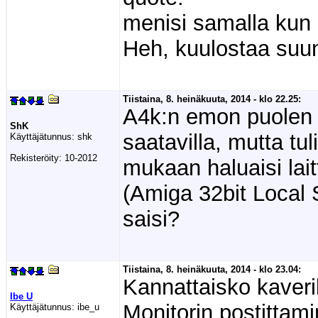
menisi samalla kun
Heh, kuulostaa suun
Tiistaina, 8. heinäkuuta, 2014 - klo 22.25:
A4k:n emon puolen s
ShK
saatavilla, mutta tul
Käyttäjätunnus:
shk
Rekisteröity:
10-2012
mukaan haluaisi lait
(Amiga 32bit Local S
saisi?
Tiistaina, 8. heinäkuuta, 2014 - klo 23.04:
Kannattaisko kaveri
Ibe U
Monitorin postittam
Käyttäjätunnus:
ibe_u