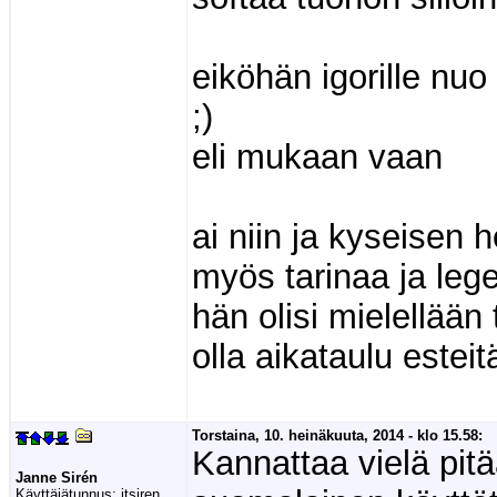
eiköhän igorille nuo 
;)
eli mukaan vaan
ai niin ja kyseisen 
myös tarinaa ja le
hän olisi mielellään
olla aikataulu esteit
Torstaina, 10. heinäkuuta, 2014 - klo 15.58:
Kannattaa vielä pit
Janne Sirén
Käyttäjätunnus:
jtsiren