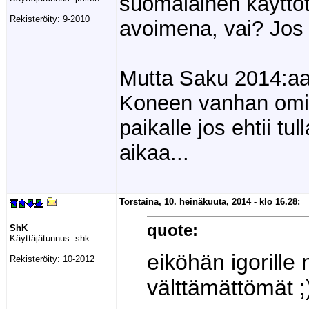
suomalainen käyttöta
Rekisteröity:
9-2010
avoimena, vai? Jos 
Mutta Saku 2014:aa
Koneen vanhan omis
paikalle jos ehtii t
aikaa...
Torstaina, 10. heinäkuuta, 2014 - klo 16.28:
quote:
ShK
Käyttäjätunnus:
shk
eiköhän igorille n
Rekisteröity:
10-2012
välttämättömät 