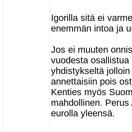
Igorilla sitä ei var
enemmän intoa ja uu
Jos ei muuten onnis
vuodesta osallistu
yhdistykseltä jolloi
annettaisiin pois ost
Kenties myös Suome
mahdollinen. Perus
eurolla yleensä.