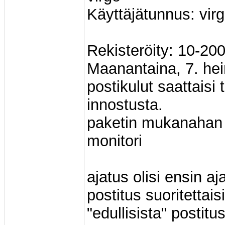
Käyttäjätunnus: vir
Rekisteröity: 10-20
Maanantaina, 7. hei
postikulut saattaisi
innostusta.
paketin mukanahan 
monitori
ajatus olisi ensin aj
postitus suoritettai
"edullisista" postitu