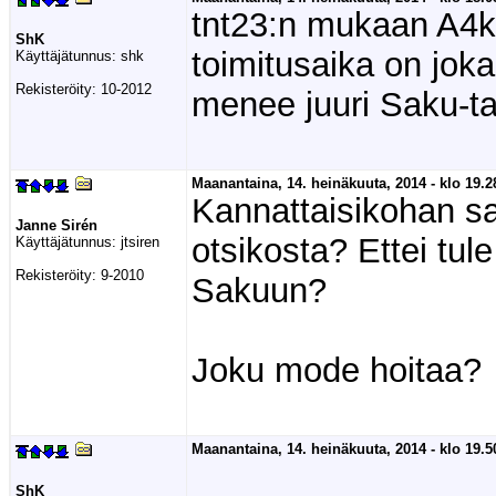
tnt23:n mukaan A4k p
ShK
toimitusaika on jok
Käyttäjätunnus:
shk
Rekisteröity:
10-2012
menee juuri Saku-ta
Maanantaina, 14. heinäkuuta, 2014 - klo 19.2
Kannattaisikohan sa
Janne Sirén
otsikosta? Ettei tul
Käyttäjätunnus:
jtsiren
Rekisteröity:
9-2010
Sakuun?
Joku mode hoitaa?
Maanantaina, 14. heinäkuuta, 2014 - klo 19.5
ShK