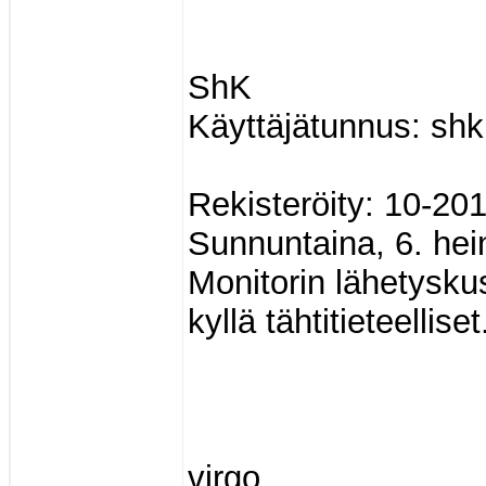
ShK
Käyttäjätunnus: shk
Rekisteröity: 10-20
Sunnuntaina, 6. hei
Monitorin lähetysku
kyllä tähtitieteelliset
virgo