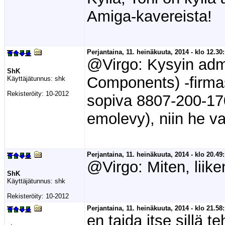
Amiga-kavereista!
Perjantaina, 11. heinäkuuta, 2014 - klo 12.30:
@Virgo: Kysyin ad
ShK
Components) -firma
Käyttäjätunnus:
shk
Rekisteröity:
10-2012
sopiva 8807-200-17
emolevy), niin he vah
Perjantaina, 11. heinäkuuta, 2014 - klo 20.49:
@Virgo: Miten, liike
ShK
Käyttäjätunnus:
shk
Rekisteröity:
10-2012
Perjantaina, 11. heinäkuuta, 2014 - klo 21.58:
en taida itse sillä t