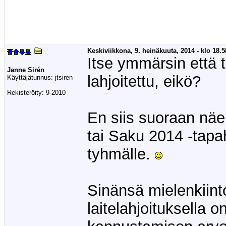
Keskiviikkona, 9. heinäkuuta, 2014 - klo 18.5
Itse ymmärsin että 
Janne Sirén
lahjoitettu, eikö?
Käyttäjätunnus:
jtsiren
Rekisteröity:
9-2010
En siis suoraan näe
tai Saku 2014 -tapa
tyhmälle.
Sinänsä mielenkiin
laitelahjoituksella o