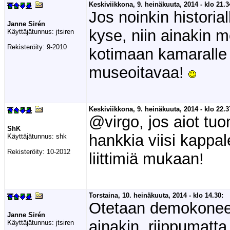
Keskiviikkona, 9. heinäkuuta, 2014 - klo 21.3
Jos noinkin histori
Janne Sirén
kyse, niin ainakin m
Käyttäjätunnus:
jtsiren
Rekisteröity:
9-2010
kotimaan kamaralle -
museoitavaa!
Keskiviikkona, 9. heinäkuuta, 2014 - klo 22.3
@virgo, jos aiot tuon
ShK
hankkia viisi kappal
Käyttäjätunnus:
shk
Rekisteröity:
10-2012
liittimiä mukaan!
Torstaina, 10. heinäkuuta, 2014 - klo 14.30:
Otetaan demokoneek
Janne Sirén
ainakin, riippumatta
Käyttäjätunnus:
jtsiren