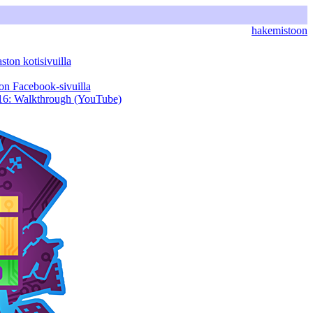
hakemistoon
ston kotisivuilla
on Facebook-sivuilla
016: Walkthrough (YouTube)