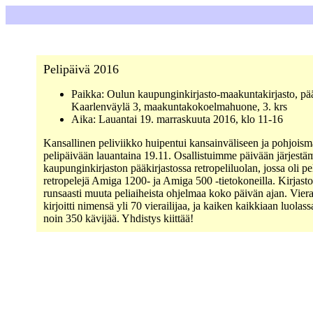
Pelipäivä 2016
Paikka: Oulun kaupunginkirjasto-maakuntakirjasto, pää
Kaarlenväylä 3, maakuntakokoelmahuone, 3. krs
Aika: Lauantai 19. marraskuuta 2016, klo 11-16
Kansallinen peliviikko huipentui kansainväliseen ja pohjoism
pelipäivään lauantaina 19.11. Osallistuimme päivään järjestä
kaupunginkirjaston pääkirjastossa retropeliluolan, jossa oli pe
retropelejä Amiga 1200- ja Amiga 500 -tietokoneilla. Kirjast
runsaasti muuta peliaiheista ohjelmaa koko päivän ajan. Viera
kirjoitti nimensä yli 70 vierailijaa, ja kaiken kaikkiaan luolas
noin 350 kävijää. Yhdistys kiittää!