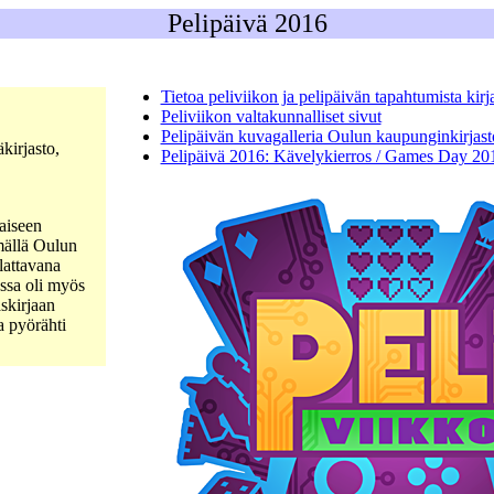
Pelipäivä 2016
Tietoa peliviikon ja pelipäivän tapahtumista kirja
Peliviikon valtakunnalliset sivut
Pelipäivän kuvagalleria Oulun kaupunginkirjast
kirjasto,
Pelipäivä 2016: Kävelykierros / Games Day 2
aiseen
mällä Oulun
lattavana
ossa oli myös
skirjaan
sa pyörähti