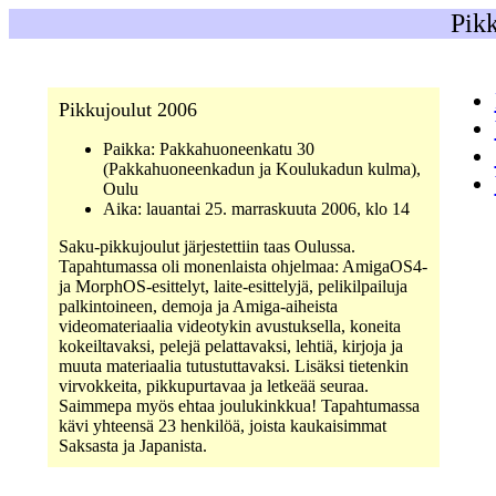
Pik
Pikkujoulut 2006
Paikka: Pakkahuoneenkatu 30
(Pakkahuoneenkadun ja Koulukadun kulma),
Oulu
Aika: lauantai 25. marraskuuta 2006, klo 14
Saku-pikkujoulut järjestettiin taas Oulussa.
Tapahtumassa oli monenlaista ohjelmaa: AmigaOS4-
ja MorphOS-esittelyt, laite-esittelyjä, pelikilpailuja
palkintoineen, demoja ja Amiga-aiheista
videomateriaalia videotykin avustuksella, koneita
kokeiltavaksi, pelejä pelattavaksi, lehtiä, kirjoja ja
muuta materiaalia tutustuttavaksi. Lisäksi tietenkin
virvokkeita, pikkupurtavaa ja letkeää seuraa.
Saimmepa myös ehtaa joulukinkkua! Tapahtumassa
kävi yhteensä 23 henkilöä, joista kaukaisimmat
Saksasta ja Japanista.