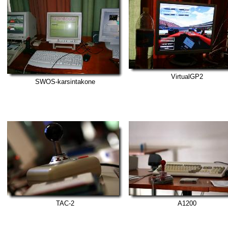
VirtualGP2
SWOS-karsintakone
TAC-2
A1200