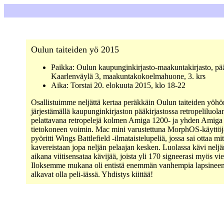
Oulun taiteiden yö 2015
Paikka: Oulun kaupunginkirjasto-maakuntakirjasto, pää
Kaarlenväylä 3, maakuntakokoelmahuone, 3. krs
Aika: Torstai 20. elokuuta 2015, klo 18-22
Osallistuimme neljättä kertaa peräkkäin Oulun taiteiden yöhö
järjestämällä kaupunginkirjaston pääkirjastossa retropeliluolan
pelattavana retropelejä kolmen Amiga 1200- ja yhden Amiga
tietokoneen voimin. Mac mini varustettuna MorphOS-käyttöjä
pyöritti Wings Battlefield -ilmataistelupeliä, jossa sai ottaa mit
kavereistaan jopa neljän pelaajan kesken. Luolassa kävi neljä
aikana viitisensataa kävijää, joista yli 170 signeerasi myös vie
Iloksemme mukana oli entistä enemmän vanhempia lapsineen,
alkavat olla peli-iässä. Yhdistys kiittää!