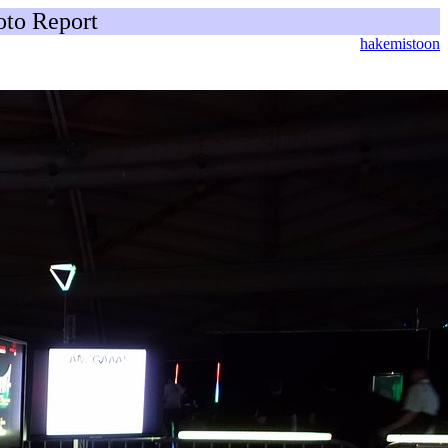
oto Report
hakemistoon