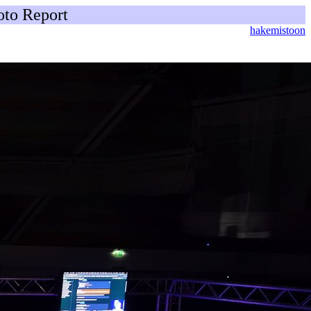
oto Report
hakemistoon