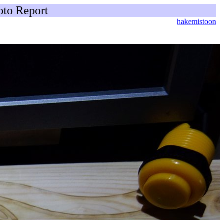
oto Report
hakemistoon