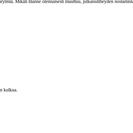
rytmiä. Mikäli tilanne olennaisesti muuttuu, julkaisutiheyden nostamist
n kulkua.