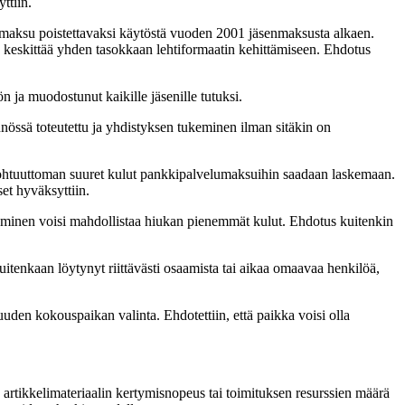
ttiin.
omaksu poistettavaksi käytöstä vuoden 2001 jäsenmaksusta alkaen.
 keskittää yhden tasokkaan lehtiformaatin kehittämiseen. Ehdotus
n ja muodostunut kaikille jäsenille tutuksi.
nnössä toteutettu ja yhdistyksen tukeminen ilman sitäkin on
t kohtuuttoman suuret kulut pankkipalvelumaksuihin saadaan laskemaan.
set hyväksyttiin.
iirtyminen voisi mahdollistaa hiukan pienemmät kulut. Ehdotus kuitenkin
kuitenkaan löytynyt riittävästi osaamista tai aikaa omaavaa henkilöä,
uden kokouspaikan valinta. Ehdotettiin, että paikka voisi olla
n artikkelimateriaalin kertymisnopeus tai toimituksen resurssien määrä