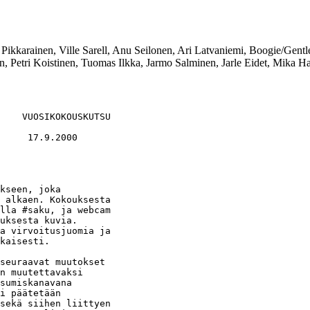
e Pikkarainen, Ville Sarell, Anu Seilonen, Ari Latvaniemi, Boogie/Gen
, Petri Koistinen, Tuomas Ilkka, Jarmo Salminen, Jarle Eidet, Mika Ha
    VUOSIKOKOUSKUTSU

     17.9.2000

kseen, joka

 alkaen. Kokouksesta

lla #saku, ja webcam

uksesta kuvia.

a virvoitusjuomia ja

kaisesti.

seuraavat muutokset

n muutettavaksi

sumiskanavana

i päätetään

sekä siihen liittyen
