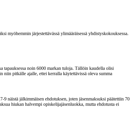
täväksi myöhemmin järjestettävässä ylimääräisessä yhdistyskokouksessa.
sa tapauksessa noin 6000 markan tuloja. Tällöin kaudella olisi
iin pitkälle ajalle, ettei kerralla käytettävissä oleva summa
7-9 näistä jälkimmäisen ehdotuksen, joten jäsenmaksuksi päätettiin 70
nmaksua hiukan halvempi opiskelijajäsenluokka, mutta ehdotusta ei