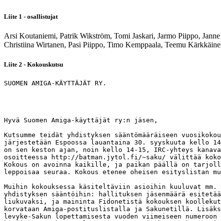
Liite 1 - osallistujat
Arsi Koutaniemi, Patrik Wikström, Tomi Jaskari, Jarmo Piippo, Jann
Christiina Wirtanen, Pasi Piippo, Timo Kemppaala, Teemu Kärkkäinen
Liite 2 - Kokouskutsu
SUOMEN AMIGA-KÄYTTÄJÄT RY.                             
                                                       
Hyvä Suomen Amiga-käyttäjät ry:n jäsen,

Kutsumme teidät yhdistyksen sääntömääräiseen vuosikokou
järjestetään Espoossa lauantaina 30. syyskuuta kello 14
on sen keston ajan, noin kello 14-15, IRC-yhteys kanava
osoitteessa http://batman.jytol.fi/~saku/ välittää koko
Kokous on avoinna kaikille, ja paikan päällä on tarjoll
leppoisaa seuraa. Kokous etenee oheisen esityslistan mu
Muihin kokouksessa käsiteltäviin asioihin kuuluvat mm. 
yhdistyksen sääntöihin: hallituksen jäsenmäärä esitetää
liukuvaksi, ja maininta Fidonetistä kokouksen koollekut
korvataan Amiga-postituslistalla ja Sakunetillä. Lisäks
levyke-Sakun lopettamisesta vuoden viimeiseen numeroon 