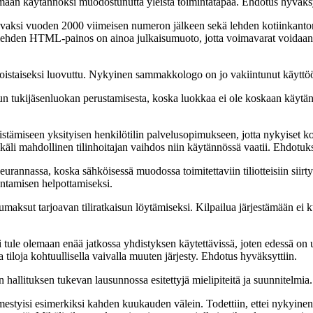
maan käytännöksi muodostunutta yleistä toimintatapaa. Ehdotus hyväksy
ttavaksi vuoden 2000 viimeisen numeron jälkeen sekä lehden kotiinkant
n lehden HTML-painos on ainoa julkaisumuoto, jotta voimavarat voidaan
n toistaiseksi luovuttu. Nykyinen sammakkologo on jo vakiintunut käyttöö
etun tukijäsenluokan perustamisesta, koska luokkaa ei ole koskaan käytä
hdistämiseen yksityisen henkilötilin palvelusopimukseen, jotta nykyise
 mikäli mahdollinen tilinhoitajan vaihdos niin käytännössä vaatii. Ehdotuk
n seurannassa, koska sähköisessä muodossa toimitettaviin tiliotteisiin s
odentamisen helpottamiseksi.
lumaksut tarjoavan tiliratkaisun löytämiseksi. Kilpailua järjestämään ei 
tule olemaan enää jatkossa yhdistyksen käytettävissä, joten edessä on u
tiloja kohtuullisella vaivalla muuten järjesty. Ehdotus hyväksyttiin.
n hallituksen tukevan lausunnossa esitettyjä mielipiteitä ja suunnitelmia.
ilmestyisi esimerkiksi kahden kuukauden välein. Todettiin, ettei nykyine