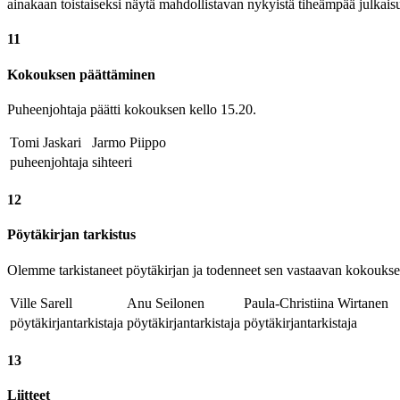
ainakaan toistaiseksi näytä mahdollistavan nykyistä tiheämpää julkaisu
11
Kokouksen päättäminen
Puheenjohtaja päätti kokouksen kello 15.20.
Tomi Jaskari
Jarmo Piippo
puheenjohtaja
sihteeri
12
Pöytäkirjan tarkistus
Olemme tarkistaneet pöytäkirjan ja todenneet sen vastaavan kokoukse
Ville Sarell
Anu Seilonen
Paula-Christiina Wirtanen
pöytäkirjantarkistaja
pöytäkirjantarkistaja
pöytäkirjantarkistaja
13
Liitteet