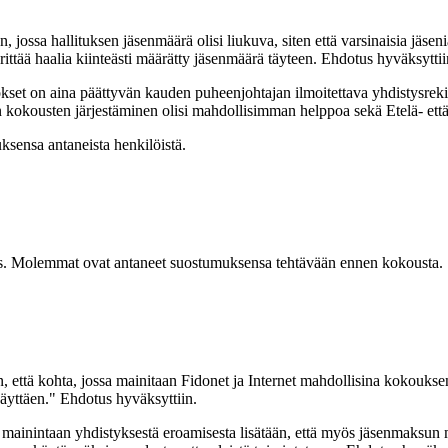
jossa hallituksen jäsenmäärä olisi liukuva, siten että varsinaisia jäsen
ittää haalia kiinteästi määrätty jäsenmäärä täyteen. Ehdotus hyväksyttii
okset on aina päättyvän kauden puheenjohtajan ilmoitettava yhdistysreki
ten kokousten järjestäminen olisi mahdollisimman helppoa sekä Etelä- et
muksensa antaneista henkilöistä.
roos. Molemmat ovat antaneet suostumuksensa tehtävään ennen kokousta.
en, että kohta, jossa mainitaan Fidonet ja Internet mahdollisina kokou
käyttäen." Ehdotus hyväksyttiin.
mainintaan yhdistyksestä eroamisesta lisätään, että myös jäsenmaksun 