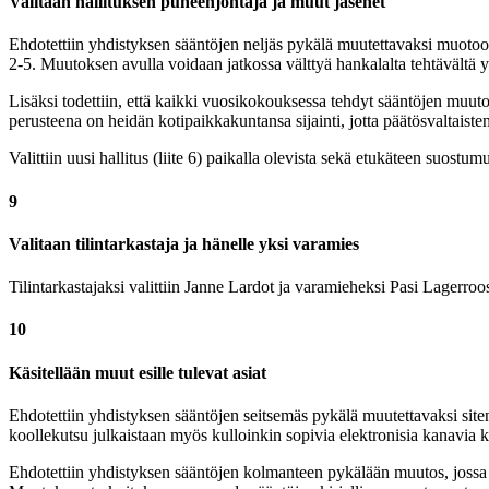
Valitaan hallituksen puheenjohtaja ja muut jäsenet
Ehdotettiin yhdistyksen sääntöjen neljäs pykälä muutettavaksi muotoon, 
2-5. Muutoksen avulla voidaan jatkossa välttyä hankalalta tehtävältä yr
Lisäksi todettiin, että kaikki vuosikokouksessa tehdyt sääntöjen muut
perusteena on heidän kotipaikkakuntansa sijainti, jotta päätösvaltais
Valittiin uusi hallitus (liite 6) paikalla olevista sekä etukäteen suostu
9
Valitaan tilintarkastaja ja hänelle yksi varamies
Tilintarkastajaksi valittiin Janne Lardot ja varamieheksi Pasi Lager
10
Käsitellään muut esille tulevat asiat
Ehdotettiin yhdistyksen sääntöjen seitsemäs pykälä muutettavaksi sit
koollekutsu julkaistaan myös kulloinkin sopivia elektronisia kanavia 
Ehdotettiin yhdistyksen sääntöjen kolmanteen pykälään muutos, jossa 