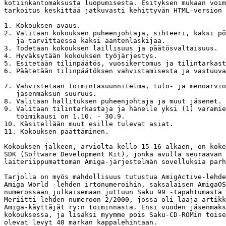
kotiinkantomaksusta luopumisesta. Esityksen mukaan voim
tarkoitus keskittää jatkuvasti kehittyvän HTML-version 
1. Kokouksen avaus.

2. Valitaan kokouksen puheenjohtaja, sihteeri, kaksi pö
   ja tarvittaessa kaksi ääntenlaskijaa.

3. Todetaan kokouksen laillisuus ja päätösvaltaisuus.

4. Hyväksytään kokouksen työjärjestys.

5. Esitetään tilinpäätös, vuosikertomus ja tilintarkast
6. Päätetään tilinpäätöksen vahvistamisesta ja vastuuva
7. Vahvistetaan toimintasuunnitelma, tulo- ja menoarvio
   jäsenmaksun suuruus.

8. Valitaan hallituksen puheenjohtaja ja muut jäsenet.

9. Valitaan tilintarkastaja ja hänelle yksi (1) varamie
   toimikausi on 1.10. - 30.9.

10. Käsitellään muut esille tulevat asiat.

11. Kokouksen päättäminen.

Kokouksen jälkeen, arviolta kello 15-16 alkaen, on koke
SDK (Software Development Kit), jonka avulla seuraavan 
laiteriippumattoman Amiga-järjestelmän sovelluksia parh
Tarjolla on myös mahdollisuus tutustua AmigActive-lehde
Amiga World -lehden irtonumeroihin, saksalaisen AmigaOS
numerossaan julkaisemaan juttuun Saku 99 -tapahtumasta 
Meriitti-lehden numeroon 2/2000, jossa oli laaja artikk
Amiga-käyttäjät ry:n toiminnasta. Ensi vuoden jäsenmaks
kokouksessa, ja lisäksi myymme pois Saku-CD-ROMin toise
olevat levyt 40 markan kappalehintaan.
