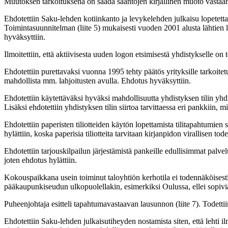
Muutoksen tarkoituksena on saada sääntöjen kirjallinen muoto vastaa
Ehdotettiin Saku-lehden kotiinkanto ja levykelehden julkaisu lopete
Toimintasuunnitelman (liite 5) mukaisesti vuoden 2001 alusta lähtie
hyväksyttiin.
Ilmoitettiin, että aktiivisesta uuden logon etsimisestä yhdistykselle o
Ehdotettiin purettavaksi vuonna 1995 tehty päätös yrityksille tarkoit
mahdollista mm. lahjoitusten avulla. Ehdotus hyväksyttiin.
Ehdotettiin käytettäväksi hyväksi mahdollisuutta yhdistyksen tilin y
Lisäksi ehdotettiin yhdistyksen tilin siirtoa tarvittaessa eri pankkiin,
Ehdotettiin paperisten tiliotteiden käytön lopettamista tilitapahtumie
hylättiin, koska paperisia tiliotteita tarvitaan kirjanpidon virallisen t
Ehdotettiin tarjouskilpailun järjestämistä pankeille edullisimmat palve
joten ehdotus hylättiin.
Kokouspaikkana usein toiminut taloyhtiön kerhotila ei todennäköisesti 
pääkaupunkiseudun ulkopuolellakin, esimerkiksi Oulussa, ellei sopivia 
Puheenjohtaja esitteli tapahtumavastaavan lausunnon (liite 7). Todettii
Ehdotettiin Saku-lehden julkaisutiheyden nostamista siten, että lehti 