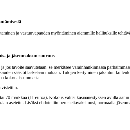
öntämisestä
vahvistaminen ja vastuuvapauden myöntäminen aiemmille hallituksille teh
ymis- ja jäsenmaksun suuruus
0, ja jos tavoite saavutetaan, se merkitsee varainhankinnassa parhaimmas
auden säästöt lasketaan mukaan. Tulojen kertyminen jakautuu kuitenkin n
osaa kokonaissummasta.
vistettiin.
ai 70 markkaa (11 euroa). Kokous valitsi käsiäänestyksen avulla äänin 
nkään asetettu. Lisäksi ehdotettiin perustettavaksi uusi, normaalia jäse