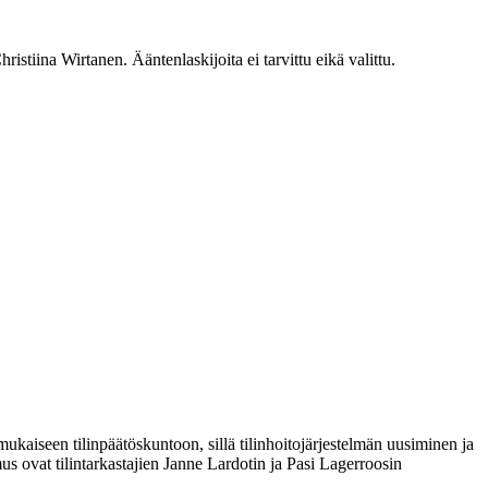
istiina Wirtanen. Ääntenlaskijoita ei tarvittu eikä valittu.
anmukaiseen tilinpäätöskuntoon, sillä tilinhoitojärjestelmän uusiminen ja
us ovat tilintarkastajien Janne Lardotin ja Pasi Lagerroosin