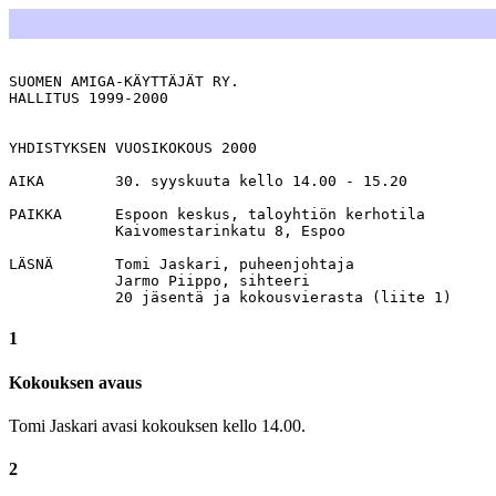
SUOMEN AMIGA-KÄYTTÄJÄT RY.                             
HALLITUS 1999-2000

                                                       
YHDISTYKSEN VUOSIKOKOUS 2000

AIKA        30. syyskuuta kello 14.00 - 15.20

PAIKKA      Espoon keskus, taloyhtiön kerhotila

            Kaivomestarinkatu 8, Espoo

LÄSNÄ       Tomi Jaskari, puheenjohtaja

            Jarmo Piippo, sihteeri

            20 jäsentä ja kokousvierasta (liite 1)
1
Kokouksen avaus
Tomi Jaskari avasi kokouksen kello 14.00.
2