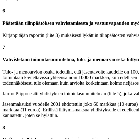
6
Päätetään tilinpäätöksen vahvistamisesta ja vastuuvapauden my
Kirjanpitäjän raportin (liite 3) mukaisesti lykättiin tilinpäätösten 
7
Vahvistetaan toimintasuunnitelma, tulo- ja menoarvio sekä liitt
Tulo- ja menoarvion osalta todettiin, että jäsentavoite kaudelle on 10
toimintaan käytettävissä yhteensä noin 10000 markkaa, kun edellisen k
todennäköisesti tule olemaan kuin arviolta korkeintaan kolme neljäs
Jarmo Piippo esitti yhdistyksen toimintasuunnitelman (liite 5), joka vah
Jäsenmaksuksi vuodelle 2001 ehdotettiin joko 60 markkaa (10 euroa) t
markkaa (11 euroa). Erillistä liittymismaksua yhdistykselle ei edellee
kannatettu, joten se hylättiin.
8