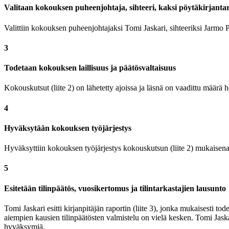
Valitaan kokouksen puheenjohtaja, sihteeri, kaksi pöytäkirjantark
Valittiin kokouksen puheenjohtajaksi Tomi Jaskari, sihteeriksi Jarmo Pii
3
Todetaan kokouksen laillisuus ja päätösvaltaisuus
Kokouskutsut (liite 2) on lähetetty ajoissa ja läsnä on vaadittu määrä hen
4
Hyväksytään kokouksen työjärjestys
Hyväksyttiin kokouksen työjärjestys kokouskutsun (liite 2) mukaisena
5
Esitetään tilinpäätös, vuosikertomus ja tilintarkastajien lausunto
Tomi Jaskari esitti kirjanpitäjän raportin (liite 3), jonka mukaisesti to
aiempien kausien tilinpäätösten valmistelu on vielä kesken. Tomi Jaskar
hyväksymiä.