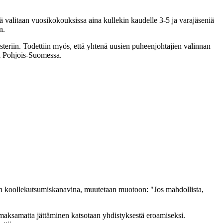
iä valitaan vuosikokouksissa aina kullekin kaudelle 3-5 ja varajäseniä
n.
steriin. Todettiin myös, että yhtenä uusien puheenjohtajien valinnan
tä Pohjois-Suomessa.
ksen koollekutsumiskanavina, muutetaan muotoon: "Jos mahdollista,
maksamatta jättäminen katsotaan yhdistyksestä eroamiseksi.