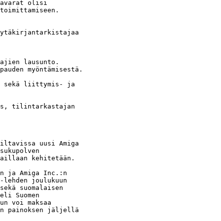
avarat olisi

toimittamiseen.

ytäkirjantarkistajaa

ajien lausunto.

pauden myöntämisestä.

 sekä liittymis- ja

s, tilintarkastajan

iltavissa uusi Amiga

sukupolven

aillaan kehitetään.

n ja Amiga Inc.:n

-lehden joulukuun

sekä suomalaisen

eli Suomen

un voi maksaa

n painoksen jäljellä
