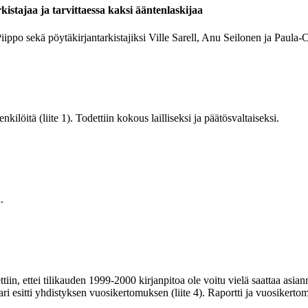
istajaa ja tarvittaessa kaksi ääntenlaskijaa
ppo sekä pöytäkirjantarkistajiksi Ville Sarell, Anu Seilonen ja Paula-Chr
kilöitä (liite 1). Todettiin kokous lailliseksi ja päätösvaltaiseksi.
.
dettiin, ettei tilikauden 1999-2000 kirjanpitoa ole voitu vielä saattaa asi
i esitti yhdistyksen vuosikertomuksen (liite 4). Raportti ja vuosikertom