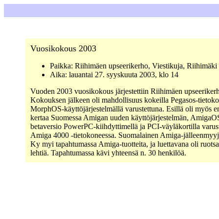
Vuosikokous 2003
Paikka: Riihimäen upseerikerho, Viestikuja, Riihimäki
Aika: lauantai 27. syyskuuta 2003, klo 14
Vuoden 2003 vuosikokous järjestettiin Riihimäen upseerikerh
Kokouksen jälkeen oli mahdollisuus kokeilla Pegasos-tietoko
MorphOS-käyttöjärjestelmällä varustettuna. Esillä oli myös 
kertaa Suomessa Amigan uuden käyttöjärjestelmän, AmigaO
betaversio PowerPC-kiihdyttimellä ja PCI-väyläkortilla varus
Amiga 4000 -tietokoneessa. Suomalainen Amiga-jälleenmyyj
Ky myi tapahtumassa Amiga-tuotteita, ja luettavana oli ruotsa
lehtiä. Tapahtumassa kävi yhteensä n. 30 henkilöä.