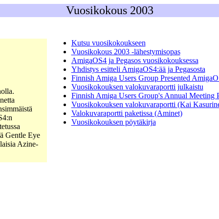
Vuosikokous 2003
Kutsu vuosikokoukseen
Vuosikokous 2003 -lähestymisopas
AmigaOS4 ja Pegasos vuosikokouksessa
Yhdistys esitteli AmigaOS4:ää ja Pegasosta
Finnish Amiga Users Group Presented AmigaO
Vuosikokouksen valokuvaraportti julkaistu
olla.
Finnish Amiga Users Group's Annual Meeting P
netta
Vuosikokouksen valokuvaraportti (Kai Kasurin
ensimmäistä
Valokuvaraportti paketissa (Aminet)
S4:n
Vuosikokouksen pöytäkirja
tetussa
ä Gentle Eye
laisia Azine-