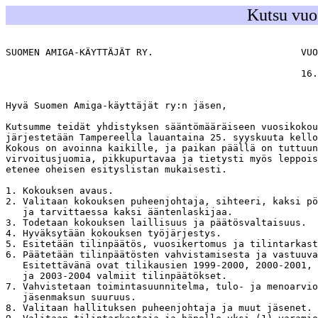
Kutsu vuo
SUOMEN AMIGA-KÄYTTÄJÄT RY.                          VUO
                                                    16.
Hyvä Suomen Amiga-käyttäjät ry:n jäsen,

Kutsumme teidät yhdistyksen sääntömääräiseen vuosikokou
järjestetään Tampereella lauantaina 25. syyskuuta kello
Kokous on avoinna kaikille, ja paikan päällä on tuttuun
virvoitusjuomia, pikkupurtavaa ja tietysti myös leppois
etenee oheisen esityslistan mukaisesti.

1. Kokouksen avaus.

2. Valitaan kokouksen puheenjohtaja, sihteeri, kaksi pö
   ja tarvittaessa kaksi ääntenlaskijaa.

3. Todetaan kokouksen laillisuus ja päätösvaltaisuus.

4. Hyväksytään kokouksen työjärjestys.

5. Esitetään tilinpäätös, vuosikertomus ja tilintarkast
6. Päätetään tilinpäätösten vahvistamisesta ja vastuuva
   Esitettävänä ovat tilikausien 1999-2000, 2000-2001, 
   ja 2003-2004 valmiit tilinpäätökset.

7. Vahvistetaan toimintasuunnitelma, tulo- ja menoarvio
   jäsenmaksun suuruus.

8. Valitaan hallituksen puheenjohtaja ja muut jäsenet.
