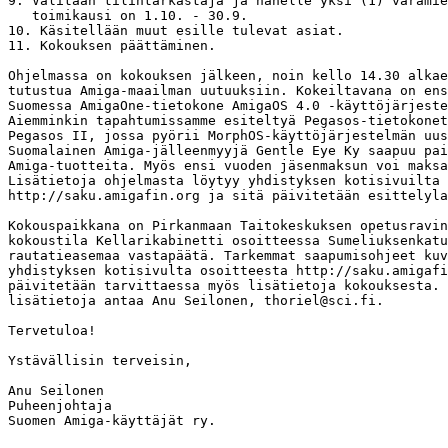
9. Valitaan tilintarkastaja ja hänelle yksi (1) varamie
   toimikausi on 1.10. - 30.9.

10. Käsitellään muut esille tulevat asiat.

11. Kokouksen päättäminen.

Ohjelmassa on kokouksen jälkeen, noin kello 14.30 alkae
tutustua Amiga-maailman uutuuksiin. Kokeiltavana on ens
Suomessa AmigaOne-tietokone AmigaOS 4.0 -käyttöjärjeste
Aiemminkin tapahtumissamme esiteltyä Pegasos-tietokonet
Pegasos II, jossa pyörii MorphOS-käyttöjärjestelmän uus
Suomalainen Amiga-jälleenmyyjä Gentle Eye Ky saapuu pai
Amiga-tuotteita. Myös ensi vuoden jäsenmaksun voi maksa
Lisätietoja ohjelmasta löytyy yhdistyksen kotisivuilta 
http://saku.amigafin.org ja sitä päivitetään esittelyla
Kokouspaikkana on Pirkanmaan Taitokeskuksen opetusravin
kokoustila Kellarikabinetti osoitteessa Sumeliuksenkatu
rautatieasemaa vastapäätä. Tarkemmat saapumisohjeet kuv
yhdistyksen kotisivulta osoitteesta http://saku.amigafi
päivitetään tarvittaessa myös lisätietoja kokouksesta. 
lisätietoja antaa Anu Seilonen, thoriel@sci.fi.

Tervetuloa!

Ystävällisin terveisin,

Anu Seilonen

Puheenjohtaja

Suomen Amiga-käyttäjät ry.